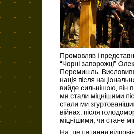
Промовляв і представн
“Чорні запорожці” Олек
Перемишль. Висловивш
нація після національ
вийде сильнішою, він п
ми стали міцнішими піс
стали ми згуртованішим
війнах, після голодомо
міцнішими, чи стане м
На це питання відпові