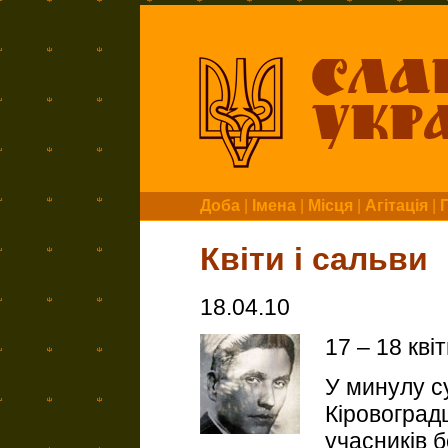
Доба
|
Імена
|
Місця
|
Агітація
|
Квіти і сальви
18.04.10
17 – 18 кві
У минулу с
Кіровоград
учасників 