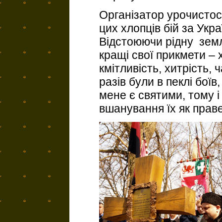
Організатор урочистос
цих хлопців бій за Укр
Відстоюючи рідну земл
кращі свої прикмети – 
кмітливість, хитрість, 
разів були в пеклі боїв
мене є святими, тому 
вшанування їх як прав