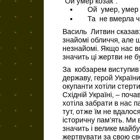
“Ой умер козак”.
▪ Ой умер, умер та
▪ Та не вмерла че
Василь Литвин сказав
знайомі обличчя, але 
незнайомі. Якщо нас в
значить ці жертви не б
За кобзарем виступив 
державу, герой Україн
окупанти хотіли стерт
Східній Україні, – поч
хотіла забрати в нас п
тут, отже їм не вдалос
історичну пам’ять. Ми 
значить і велике майбу
жертвувати за свою сво