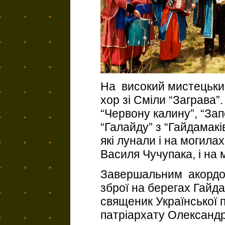
На високий мистецький
хор зі Сміли “Заграва”.
“Червону калину”, “Зап
“Галайду” з “Гайдамаків
які лунали і на могилах
Василя Чучупака, і на м
Завершальним акордо
зброї на берегах Гайд
священик Української 
патріархату Олександр