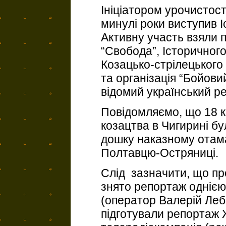
Ініціатором урочистост
минулі роки виступив 
Активну участь взяли п
“Свобода”, Історичного
Козацько-стрілецького
та організація “Бойови
відомий український р
Повідомляємо, що 18 к
козацтва в Чигирині б
дошку наказному отама
Полтавцю-Остряниці.
Слід зазначити, що п
знято репортаж однією
(оператор Валерій Лебі
підготували репортаж