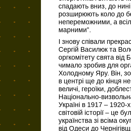
спадають вниз, до нині
розширюють коло до бе
непереможними, а всіля
марними”.
І знову співали прекрас
Сергій Василюк та Вол
оргкомітету свята від Б
чимало зробив для орг
Холодному Яру. Він, з
в центрі ще до кінця не
величі, героїки, доблес
Національно-визвольна
Україні в 1917 – 1920-х
світовій історії – це б
українства зі всіма ок
від Одеси до Чернігів