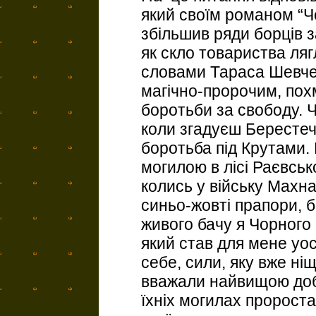
який своїм романом “Чо
збільшив ряди борців з
як скло товариства ля
словами Тараса Шевчен
магічно-пророчим, пох
боротьби за свободу. 
коли згадуєш Берестеч
боротьба під Крутами. 
могилою в лісі Раєвсько
колись у війську Махна
синьо-жовті прапори, б
живого бачу я Чорного 
який став для мене уос
себе, сили, яку вже ні
вважали найвищою доб
їхніх могилах проростає