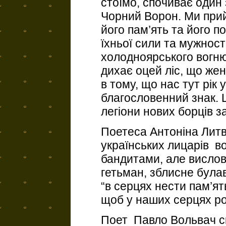
стоїмо, спочиває один 
Чорний Ворон. Ми при
його пам’ять та його п
їхньої сили та мужност
холодноярського вогню
дихає оцей ліс, що жене
в тому, що нас тут рік у
благословенний знак.
легіони нових борців за
Поетеса Антоніна Литв
українських лицарів в
бандитами, але вислов
гетьман, зблисне була
“в серцях нести пам’ят
щоб у наших серцях ро
Поет Павло Вольвач ск