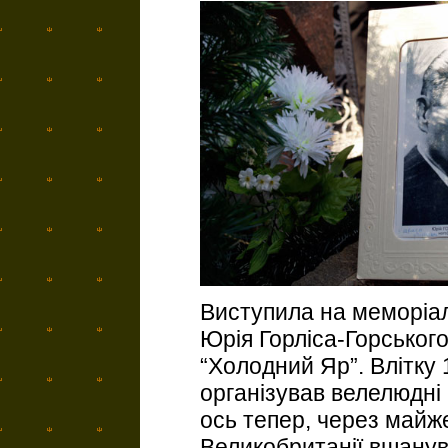
Виступила на меморіал
Юрія Горліса-Горськог
“Холодний Яр”. Влітку 
організував велелюдні
ось тепер, через майже
Великобританії вшанув