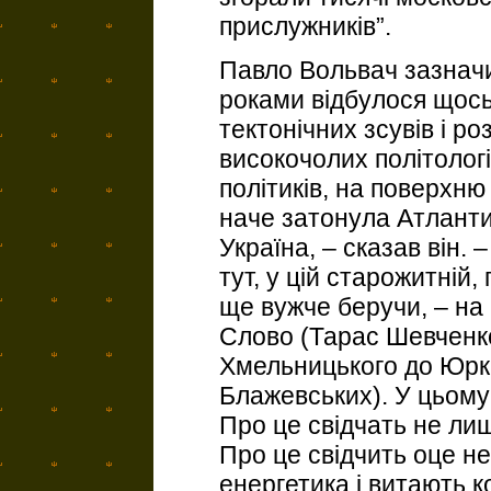
прислужників”.
Павло Вольвач зазначи
роками відбулося щось 
тектонічних зсувів і р
високочолих політолог
політиків, на поверхню
наче затонула Атлант
Україна, – сказав він. 
тут, у цій старожитній, 
ще вужче беручи, – на
Слово (Тарас Шевченко
Хмельницького до Юрк
Блажевських). У цьому 
Про це свідчать не лиш
Про це свідчить оце не
енергетика і витають ко