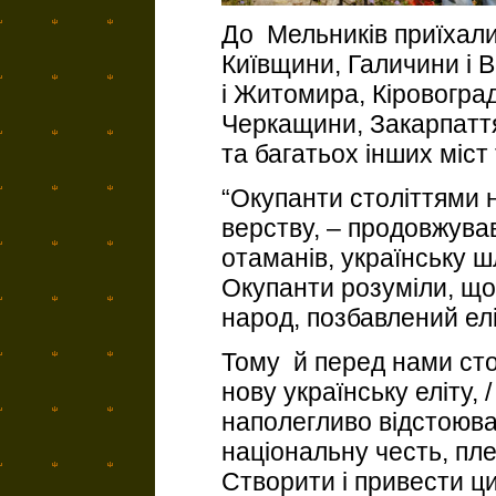
До Мельників приїхали 
Київщини, Галичини і В
і Житомира, Кіровоград
Черкащини, Закарпаття
та багатьох інших міст 
“Окупанти століттями 
верству, – продовжував
отаманів, українську 
Окупанти розуміли, що
народ, позбавлений елі
Тому й перед нами сто
нову українську еліту, 
наполегливо відстоюва
національну честь, пл
Створити і привести ц