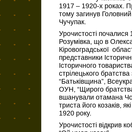
1917 – 1920-х роках. Пр
тому загинув Головни
Чучупак.
Урочистості почалися 1
Розумівка, що в Олекс
Кіровоградської област
представники Історичн
Історичного товариства
стрілецького братства 
“Батьківщина”, Всеукр
ОУН, “Щирого братств
вшанували отамана Чо
триста його козаків, як
1920 року.
Урочистості відкрив к