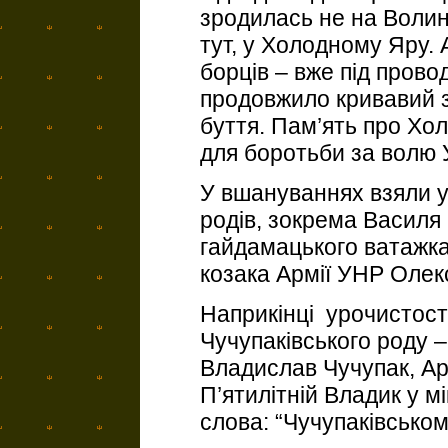
зродилась не на Волин
тут, у Холодному Яру. 
борців – вже під пров
продовжило кривавий з
буття. Пам’ять про Хо
для боротьби за волю У
У вшануваннях взяли 
родів, зокрема Василя
гайдамацького ватажка
козака Армії УНР Олек
Наприкінці урочистос
Чучупаківського роду –
Владислав Чучупак, Ар
П’ятилітній Владик у 
слова: “Чучупаківсько