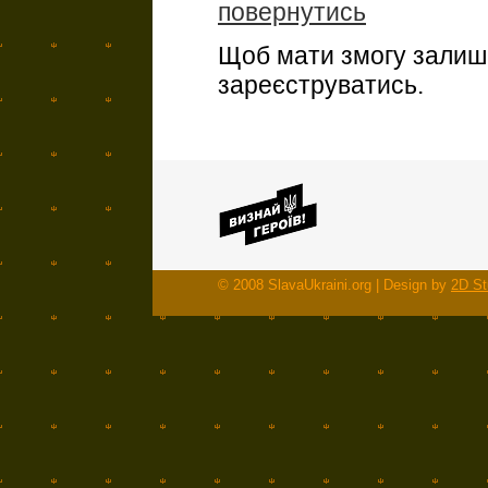
повернутись
Щоб мати змогу залиша
зареєструватись.
© 2008 SlavaUkraini.org | Design by
2D St