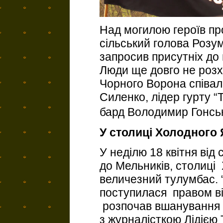
Над могилою героїв пр
сільський голова Розу
запросив присутніх до
Люди ще довго не розхо
Чорного Ворона співали
Силенко, лідер гурту “
бард Володимир Гонс
У столиці Холодного
У неділю 18 квітня від
до Мельників, столиці
величезний тулумбас. 
поступилася правом ві
розпочав вшанування 
з журналісткою Лідією