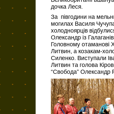
дочка Леся.
За півгодини на мель
могилах Василя Чучупа
холодноярців відбулися
Олександр із Галагані
Головному отаманові 
Литвин, а козакам-хол
Силенко. Виступали Ів
Литвин та голова Кіров
“Свобода” Олександр 