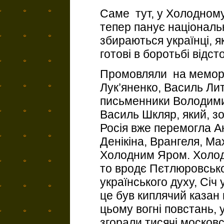
Саме тут, у Холодному 
тепер панує національ
збираються українці, я
готові в боротьбі відсто
Промовляли на меморі
Лук’яненко, Василь Ли
письменники Володимир
Василь Шкляр, який, з
Росія вже перемогла Ан
Денікіна, Врангеля, Мах
Холодним Яром. Холод
то вродє Пєтлюровськой
українського духу, Січ 
це був киплячий казан 
цьому вогні повстань, 
згорали тисячі московс