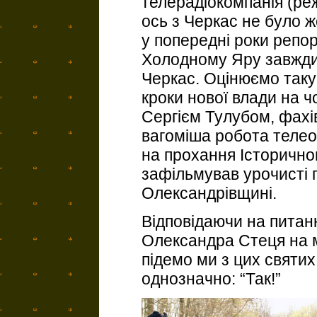
телерадіокомпанія (ре
ось з Черкас не було ж
у попередні роки репо
Холодному Яру завжди 
Черкас. Оцінюємо таку 
кроки нової влади на ч
Сергієм Тулубом, фахі
вагоміша робота телео
на прохання Історично
зафільмував урочисті п
Олександрівщині.
Відповідаючи на питан
Олександра Стеця на м
підемо ми з цих святих
однозначно: “Так!”