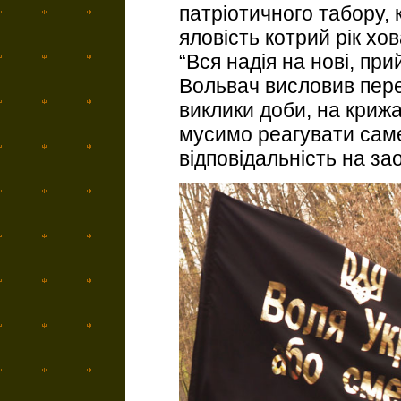
патріотичного табору, к
яловість котрий рік х
“Вся надія на нові, пр
Вольвач висловив пере
виклики доби, на крижа
мусимо реагувати саме
відповідальність на за