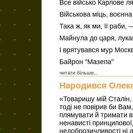
Все військо Карлове ля
Військова міць, воєнна
Така ж, як ми, її раби, 
Майнула до царя, лука
І врятувався мур Моск
Байрон "Мазепа"
читати більше...
Народився Олек
«Товаришу мій Сталін, 
тоді не повірив би Вам,
плямувати й тримати в
ненависті принципової, 
недоброзичливості ні до