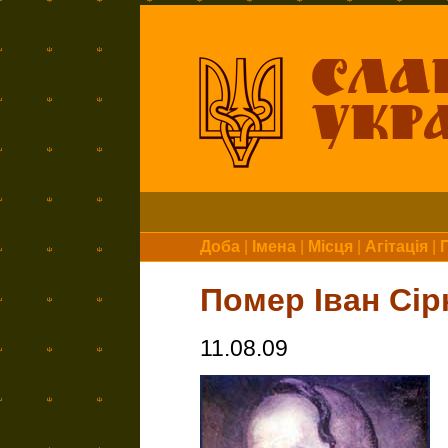
Доба
|
Імена
|
Місця
|
Агітація
|
Помер Іван Сір
11.08.09