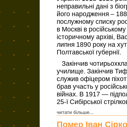
неправильні дані з біо
його народження – 1882
послужному списку росі
в Москві в російськом
історичному архіві, В
липня 1890 року на ху
Полтавської губернії.
Закінчив чотирьохкла
училище. Закінчив Тиф
служив офіцером піхотн
брав участь у російськ
війнах. В 1917 — підп
25-ї Сибірської стрілков
читати більше...
Помер Іван Сірк