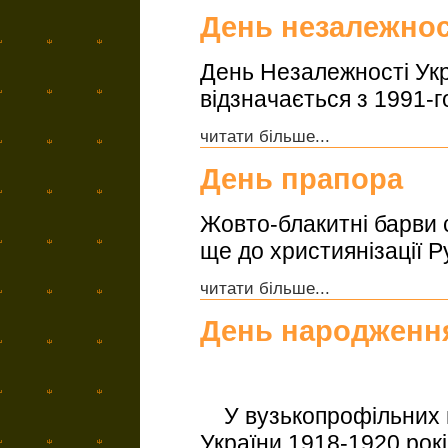
День незалежнос
День Незалежності Ук
відзначається з 1991-г
читати більше...
День прапора
Жовто-блакитні барви 
ще до християнізації Ру
читати більше...
День народженн
У вузькопрофільних в
України 1918-1920 рок