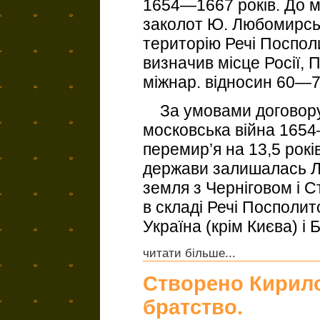
1654—1667 років. До м
заколот Ю. Любомирсь
територію Речі Посполи
визначив місце Росії, 
міжнар. відносин 60—70
За умовами договору:
московська війна 165
перемир’я на 13,5 рокі
держави залишалась Л
земля з Черніговом і 
в складі Речі Посполи
Україна (крім Києва) і Б
читати більше...
Створено Кирил
братство.