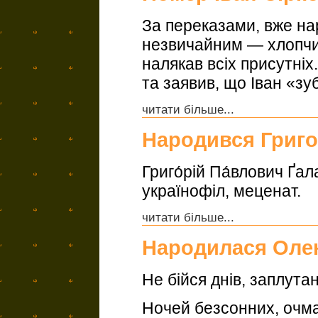
За переказами, вже на
незвичайним — хлопчи
налякав всіх присутніх
та заявив, що Іван «зу
читати більше...
Народився Григо
Григо́рій Па́влович Ґал
українофіл, меценат.
читати більше...
Народилася Олен
Не бійся днів, заплута
Ночей безсонних, очма