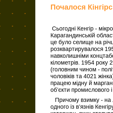
Почалося Кінгір
Сьогодні Кенгір - мікр
Карагандинській област
це було селище на річці
розквартирувалося 195
навколишніми концтабо
кілометрів. 1954 року 
(головним чином - полі
чоловіків та 4021 жін
працею мідну й марган
об’єкти промислового 
Причому взимку - на 
одного із в’язнів Кенгі