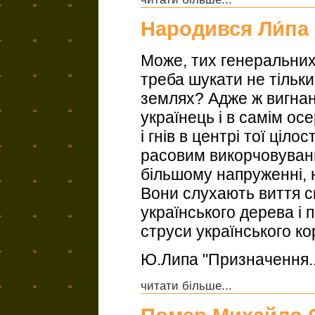
Народився Ли́па 
Може, тих генеральних 
треба шукати не тільки
землях? Адже ж вигна
українець і в самім ос
і гнів в центрі тої ціл
расовим викорчовуванн
більшому напруженні, ні
Вони слухають виття ск
українського дерева і
струси українського ко
Ю.Липа "Призначення..
читати більше...