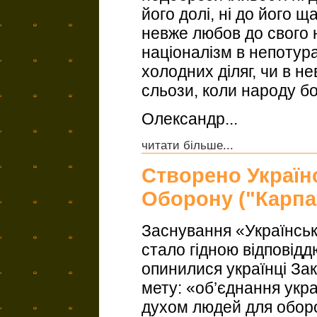
його долі, ні до його щ
невже любов до свого 
націоналізм в непотура
холодних діляг, чи в н
сльози, коли народу бо
Олександр...
читати більше...
Створено Україн
Оборону ("Карпа
Заснування «Українсь
стало гідною відповідд
опинилися українці За
мету: «об’єднання укр
духом людей для обор