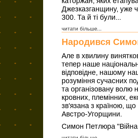
каторжан, яких етапув
Джезказганщину, уже ч
300. Та й ті були...
читати більше...
Народився Симо
Але в хвилину винятков
тепер наше національне
відповідне, нашому на
розуміння сучасних по
та організовану волю н
кровних, племінних, е
зв'язана з країною, що
Австро-Угорщини.
Симон Петлюра "Війна і
читати більше...