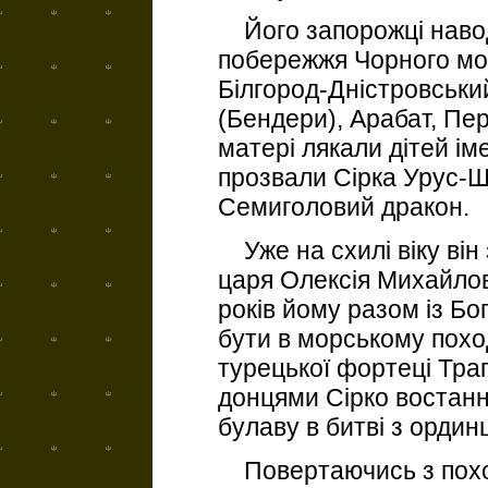
Його запорожці наводи
побережжя Чорного мор
Білгород-Дністровський
(Бендери), Арабат, Пер
матері лякали дітей ім
прозвали Сірка Урус-Ш
Семиголовий дракон.
Уже на схилі віку він 
царя Олексія Михайлов
років йому разом із Б
бути в морському поход
турецької фортеці Трап
донцями Сірко востан
булаву в битві з ордин
Повертаючись з походу