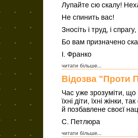
Лупайте сю скалу! Неха
Не спинить вас!
Зносiть i труд, i спрагу,
Бо вам призначено ска
І. Франко
читати більше...
Відозва "Проти 
Час уже зрозуміти, щ
їхні діти, їхні жінки, 
й позбавлене своєї нац
С. Петлюра
читати більше...