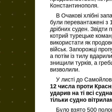
Константинополя.
В Очакові хлібні запа
були перевантажені з 1
дрібних суден. Звідти
котрий турецьке кома
використати як продов
військ. Запорожці проп
а потім із тилу вдарили
знищили турків, а гре
визволили.
У листі до Самойлови
12 числа проти Красн
ударив на ті всі суд
тільки судно вітрила
Було взято 500 полон