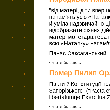
"від матері, діти впер
напам'ять усю «Наталку
й уміла надзвичайно ці
відображати різних ді
матері мої старші брат
всю «Наталку» напам'я
Панас Саксаганський
читати більше...
Помер Пилип Ор
Пакти й Конституції пр
Запорізького” (“Pacta e
libertatumqe Exercitus 
читати більше...