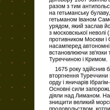
разом з тим антипольс
на гетьманську булаву
гетьманом Іваном Сам
урядом, який заслав й
з московскької неволі 
противником Москви і
насамперед автономні і
встановлюючи зв'язки т
Туреччиною і Кримом.
1675 року здійснив б
вторгнення Туреччини 
орду і яничарів Ібрагім
Основні сили запорожці
діяли над Лиманом. На 
знищити великий морсь
продовольством, котри