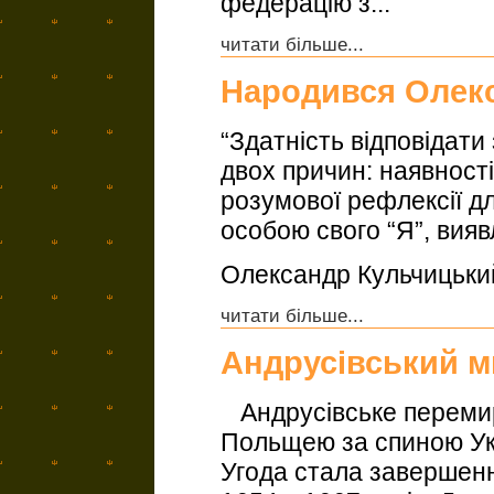
федерацію з...
читати більше...
Народився Олек
“Здатність відповідати
двох причин: наявност
розумової рефлексії дл
особою свого “Я”, вия
Олександр Кульчицьки
читати більше...
Андрусівський м
Андрусівське перемир’
Польщею за спиною Укр
Угода стала завершенн