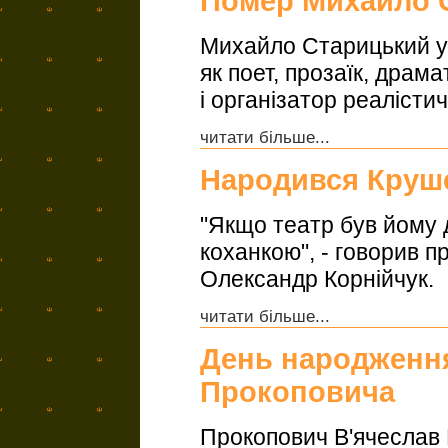
Помер Михайло 
Михайло Старицький ув
як поет, прозаїк, драм
і організатор реалісти
читати більше...
Народився Круш
"Якщо театр був йому 
коханкою", - говорив 
Олександр Корнійчук.
читати більше...
День народження
Прокоповича
Прокопович В'ячеслав 