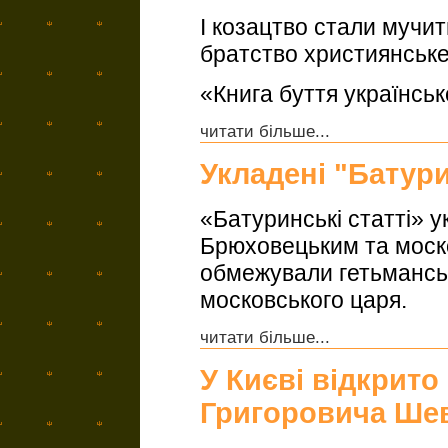
І козацтво стали мучить
братство християнське
«Книга буття українсь
читати більше...
Укладені "Батури
«Батуринські статті» у
Брюховецьким та моск
обмежували гетьманськ
московського царя.
читати більше...
У Києві відкрито
Григоровича Ше