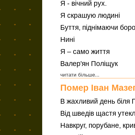
Я - вічний рух.
Я скрашую людині
Буття, піднімаючи борот
Нині
Я – само життя
Валер'ян Поліщук
читати більше...
Помер Іван Мазе
В жахливий день біля 
Від шведів щастя утекл
Навкруг, порубане, кри