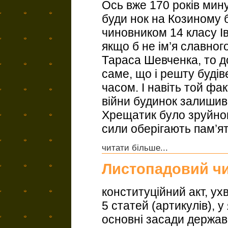
Ось вже 170 років мину
буди нок на Козиному 
чиновником 14 класу І
якщо б не ім’я славног
Тараса Шевченка, то д
саме, що і решту будів
часом. І навіть той фак
війни будинок залиши
Хрещатик було зруйнов
сили оберігають пам’ять
читати більше...
Листопадовий ч
конституційний акт, ух
5 статей (артикулів), 
основні засади держав