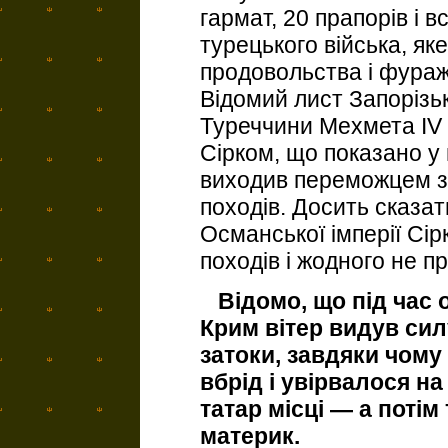
гармат, 20 прапорів і 
турецького війська, яке
продовольства і фураж
Відомий лист Запорізьк
Туреччини Мехмета IV 
Сірком, що показано у в
виходив переможцем з
походів. Досить сказат
Османської імперії Сір
походів і жодного не п
Відомо, що під час 
Крим вітер видув сил
затоки, завдяки чому
вбрід і увірвалося на
татар місці — а поті
материк.