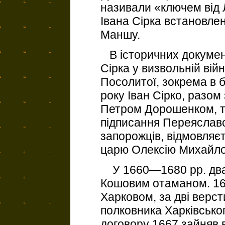
називали «ключем від
Івана Сірка встановлен
Маншу.
В історичних докумен
Сірка у визвольній вій
Посолитої, зокрема в б
року Іван Сірко, разом
Петром Дорошенком, т
підписання Переяславсь
запорожців, відмовляє
царю Олексію Михайло
У 1660—1680 pp. дван
Кошовим отаманом. 16
Харковом, за дві верс
полковника Харківськог
договору 1667 зайняв 