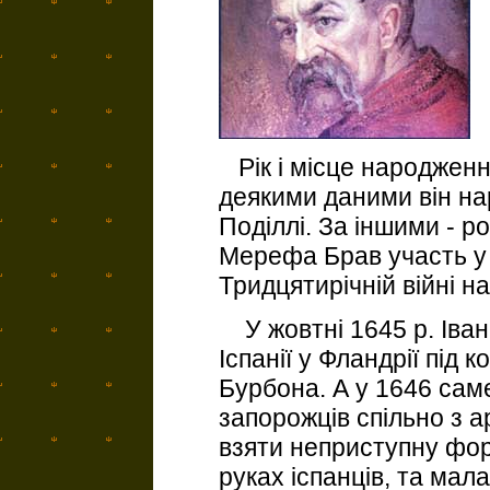
Рік і місце народження
деякими даними він на
Поділлі. За іншими - р
Мерефа Брав участь у 
Тридцятирічній війні 
У жовтні 1645 р. Іван
Іспанії у Фландрії під
Бурбона. А у 1646 сам
запорожців спільно з 
взяти неприступну фо
руках іспанців, та мал