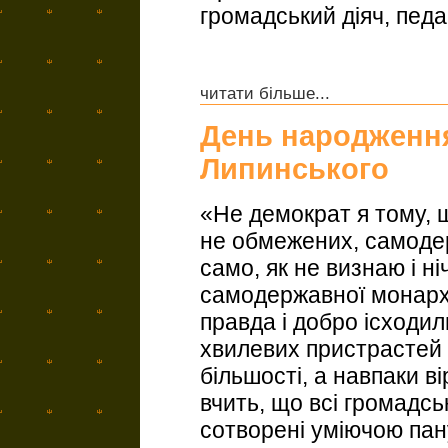
громадський діяч, педаг
читати більше...
День народження
Липинського
«Не демократ я тому, 
не обмежених, самоде
само, як не визнаю і н
самодержавної монархіч
правда і добро ісходил
хвилевих пристрастей
більшості, а навпаки ві
вчить, що всі громадсь
сотворені уміючою пан