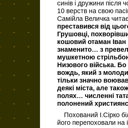
синів і дружини після ч
10 верств на свою пасі
Самійла Величка чита
преставився від цього
Грушовці, похворівши
кошовий отаман Іван
знаменито… з преве
мушкетною стрільбою
Низового війська. Бо
вождь, який з молоди
тільки значно воював
деякі міста, але так
полях… численні тата
полонений християнс
Похований І.Сірко біл
його перепоховали на 