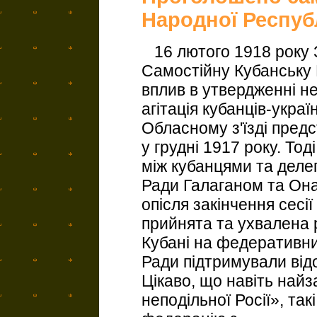
Народної Респуб
16 лютого 1918 року 
Самостійну Кубанську 
вплив в утвердженні не
агітація кубанців-украї
Обласному з'їзді пред
у грудні 1917 року. То
між кубанцями та деле
Ради Галаганом та Она
опісля закінчення сесі
прийнята та ухвалена 
Кубані на федеративни
Ради підтримували відо
Цікаво, що навіть найз
неподільної Росії», так