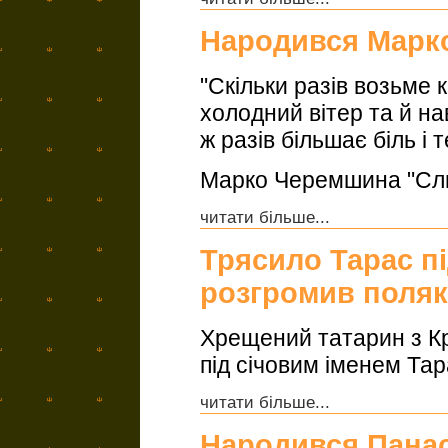
Народився Марк
"Скільки разів возьме к
холодний вітер та й нав
ж разів більшає біль і 
Марко Черемшина "Сл
читати більше...
Трясило Тарас п
розгромив поляк
Хрещений татарин з Кр
під січовим іменем Тар
читати більше...
Народився Панас