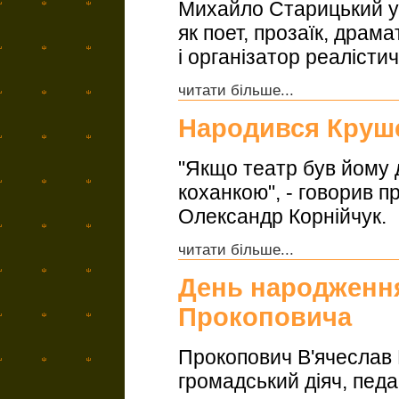
Михайло Старицький ув
як поет, прозаїк, драм
і організатор реалісти
читати більше...
Народився Круш
"Якщо театр був йому 
коханкою", - говорив 
Олександр Корнійчук.
читати більше...
День народження
Прокоповича
Прокопович В'ячеслав 
громадський діяч, педаг