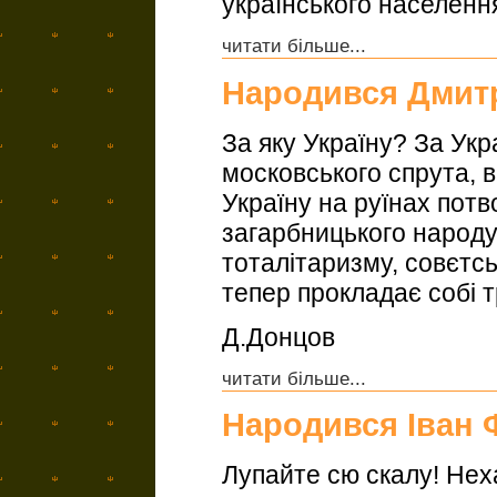
українського населенн
читати більше...
Народився Дмит
За яку Україну? За Укра
московського спрута, в
Україну на руїнах потво
загарбницького народу.
тоталітаризму, совєтсь
тепер прокладає собі т
Д.Донцов
читати більше...
Народився Іван 
Лупайте сю скалу! Неха