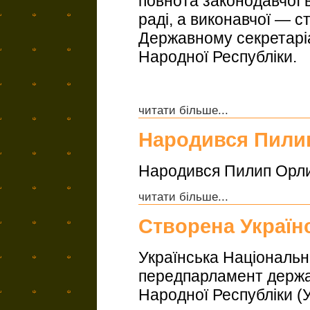
повнота законодавчої 
раді, а виконавчої — 
Державному секретаріа
Народної Республіки.
читати більше...
Народився Пили
Народився Пилип Орлик
читати більше...
Створена Україн
Українська Національ
передпарламент держа
Народної Республіки (У