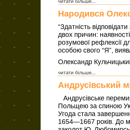
читати більше...
Народився Олек
“Здатність відповідати
двох причин: наявност
розумової рефлексії дл
особою свого “Я”, вия
Олександр Кульчицьки
читати більше...
Андрусівський м
Андрусівське перемир’
Польщею за спиною Укр
Угода стала завершенн
1654—1667 років. До м
заколот Ю. Любомирсь