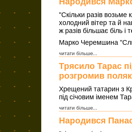
Народився Марк
"Скільки разів возьме к
холодний вітер та й нав
ж разів більшає біль і 
Марко Черемшина "Сл
читати більше...
Трясило Тарас п
розгромив поляк
Хрещений татарин з Кр
під січовим іменем Тар
читати більше...
Народився Панас