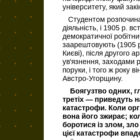
університету, який закі
Студентом розпочинає
діяльність, і 1905 р. в
демократичної робітнич
заарештовують (1905 р.
Києві), після другого а
ув'язнення, заходами 
поруки, і того ж року в
Австро-Угорщину.
Боягузтво одних, гл
третіх — приведуть н
катастрофи. Коли орг
вона його зжирає; к
боротися із злом, зло
цієї катастрофи впад