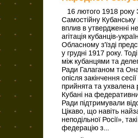
16 лютого 1918 року 
Самостійну Кубанську 
вплив в утвердженні не
агітація кубанців-украї
Обласному з'їзді пред
у грудні 1917 року. То
між кубанцями та деле
Ради Галаганом та Она
опісля закінчення сесі
прийнята та ухвалена 
Кубані на федеративни
Ради підтримували відо
Цікаво, що навіть найз
неподільної Росії», так
федерацію з...