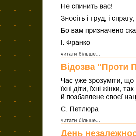
Не спинить вас!
Зносiть i труд, i спрагу,
Бо вам призначено ска
І. Франко
читати більше...
Відозва "Проти 
Час уже зрозуміти, щ
їхні діти, їхні жінки, 
й позбавлене своєї нац
С. Петлюра
читати більше...
День незалежнос