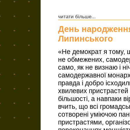
читати більше...
День народження
Липинського
«Не демократ я тому, 
не обмежених, самоде
само, як не визнаю і н
самодержавної монархіч
правда і добро ісходил
хвилевих пристрастей
більшості, а навпаки ві
вчить, що всі громадсь
сотворені уміючою пан
пристрастями, організ
переконаннях меншіс