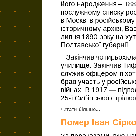
його народження – 1882
послужному списку росі
в Москві в російськом
історичному архіві, В
липня 1890 року на ху
Полтавської губернії.
Закінчив чотирьохкла
училище. Закінчив Тиф
служив офіцером піхотн
брав участь у російськ
війнах. В 1917 — підп
25-ї Сибірської стрілков
читати більше...
Помер Іван Сірк
За переказами, вже на