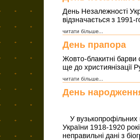
День Незалежності Ук
відзначається з 1991-г
читати більше...
День прапора
Жовто-блакитні барви 
ще до християнізації Ру
читати більше...
День народженн
У вузькопрофільних в
України 1918-1920 рок
неправильні дані з біо