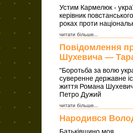
Устим Кармелюк - укра
керівник повстанськог
роках проти національно
читати більше...
Повідомлення пр
Шухевича — Тар
"Боротьба за волю укра
суверенне державне існ
життя Романа Шухевича
Петро Дужий
читати більше...
Народився Воло
Батьківщино моя,