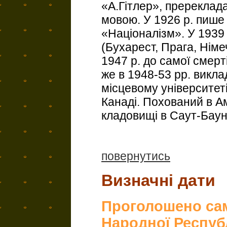
«А.Гітлер», пререкла
мовою. У 1926 р. пише
«Націоналізм». У 1939 
(Бухарест, Прага, Нім
1947 р. до самої смерт
же в 1948-53 рр. викла
місцевому університет
Канаді. Похований в А
кладовищі в Саут-Баун
повернутись
Визначні дати
Проголошено сам
Народної Респуб