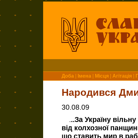
Доба
|
Імена
|
Місця
|
Агітація
|
Народився Дм
30.08.09
.
..За Україну вільн
від колхозної панщини
що ставить мир в раб