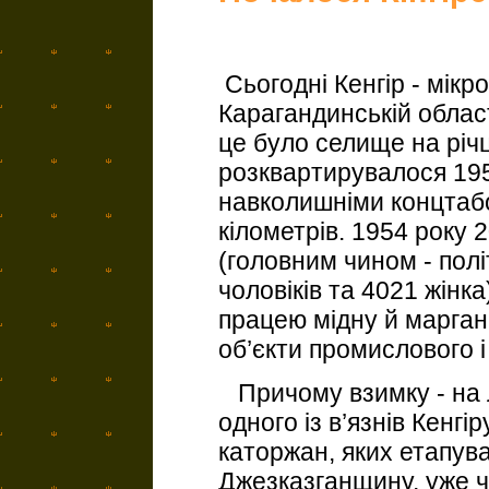
Сьогодні Кенгір - мікр
Карагандинській област
це було селище на річці
розквартирувалося 195
навколишніми концтабо
кілометрів. 1954 року 
(головним чином - полі
чоловіків та 4021 жін
працею мідну й марган
об’єкти промислового 
Причому взимку - на 
одного із в’язнів Кенгі
каторжан, яких етапув
Джезказганщину, уже ч