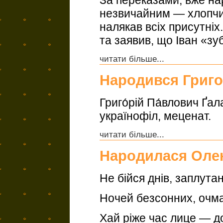
незвичайним — хлопчи
налякав всіх присутніх
та заявив, що Іван «зу
читати більше...
Народився Григо
Григо́рій Па́влович Ґал
українофіл, меценат.
читати більше...
Народилася Олен
Не бійся днів, заплута
Ночей безсонних, очма
Хай ріже час лице — д