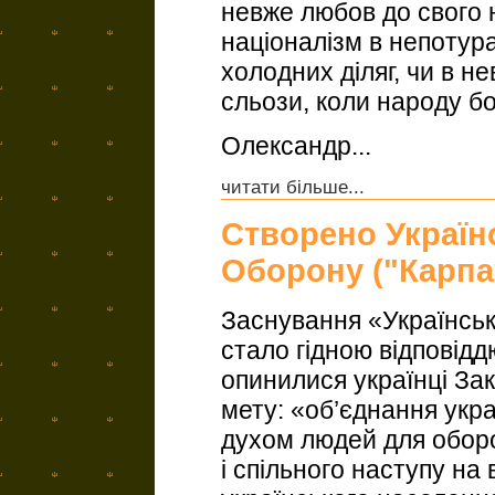
невже любов до свого 
націоналізм в непотура
холодних діляг, чи в н
сльози, коли народу бо
Олександр...
читати більше...
Створено Україн
Оборону ("Карпа
Заснування «Українсь
стало гідною відповідд
опинилися українці За
мету: «об’єднання укр
духом людей для обор
і спільного наступу на 