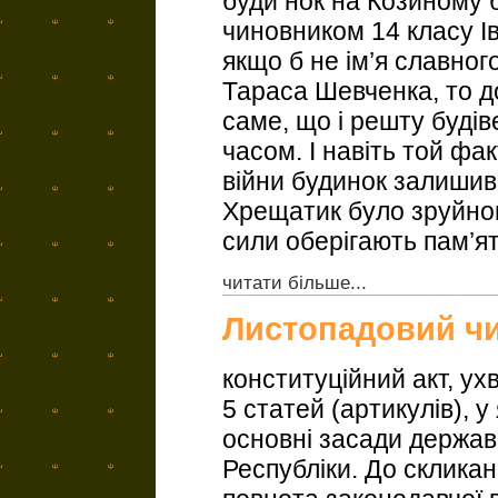
буди нок на Козиному 
чиновником 14 класу І
якщо б не ім’я славног
Тараса Шевченка, то д
саме, що і решту будів
часом. І навіть той фак
війни будинок залиши
Хрещатик було зруйнов
сили оберігають пам’ять
читати більше...
Листопадовий ч
конституційний акт, ух
5 статей (артикулів), 
основні засади держав
Республіки. До скликан