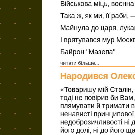
Військова міць, воєнна
Така ж, як ми, її раби, 
Майнула до царя, лука
І врятувався мур Моск
Байрон "Мазепа"
читати більше...
Народився Олек
«Товаришу мій Сталін, 
тоді не повірив би Вам,
плямувати й тримати в
ненависті принципової, 
недоброзичливості ні до
його долі, ні до його щ