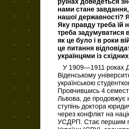
руїнах доведеться зн
нами стане завдання,
нашої державності? 
Яку правду треба їй 
треба задумуватися в
як це було і в роки ві
це питання відповіда
українцями із східних
У 1909—1911 роках Д
Віденському університе
українською студентк
Провчившись 4 семестр
Львова, де продовжує 
ступінь доктора юриди
через конфлікт на нац
УСДРП. Стає першим 