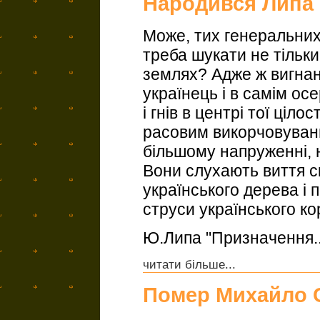
Народився Ли́па 
Може, тих генеральних 
треба шукати не тільки
землях? Адже ж вигна
українець і в самім ос
і гнів в центрі тої ціл
расовим викорчовуванн
більшому напруженні, ні
Вони слухають виття ск
українського дерева і
струси українського ко
Ю.Липа "Призначення..
читати більше...
Помер Михайло 