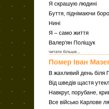
Я скрашую людині
Буття, піднімаючи борот
Нині
Я – само життя
Валер'ян Поліщук
читати більше...
Помер Іван Мазе
В жахливий день біля 
Від шведів щастя утекл
Навкруг, порубане, кри
Все військо Карлове ля