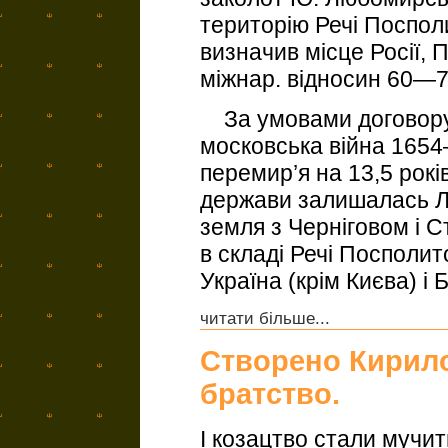
територію Речі Посполи
визначив місце Росії, 
міжнар. відносин 60—70
За умовами договору:
московська війна 165
перемир’я на 13,5 рокі
держави залишалась Л
земля з Черніговом і 
в складі Речі Посполи
Україна (крім Києва) і Б
читати більше...
Створено Кирил
братство.
І козацтво стали мучить