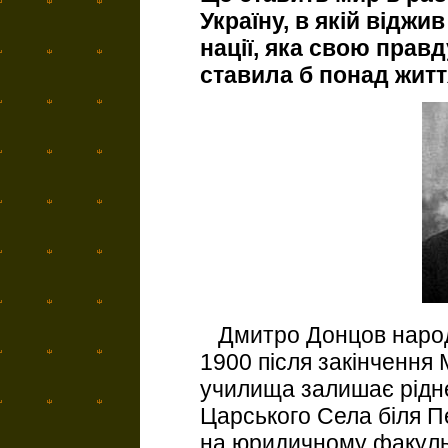
Україну, в якій віджи
нації, яка свою прав
ставила б понад житт
Дмитро Донцов народи
1900 після закінчення
училища залишає рідне
Царського Села біля П
на юридичному факуль