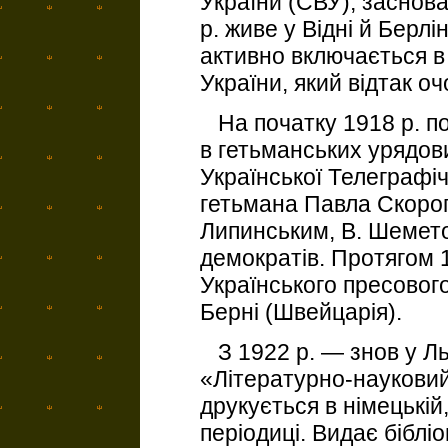
України (СВУ), заснова
р. живе у Відні й Берлін
активно включається 
України, який відтак о
На початку 1918 р. по
в гетьманських урядов
Української Телеграфіч
гетьмана Павла Скороп
Липинським, В. Шемето
демократів. Протягом
Українського пресовог
Берні (Швейцарія).
З 1922 р. — знов у Ль
«Літературно-науковий 
друкується в німецькій
періодиці. Видає бібліо