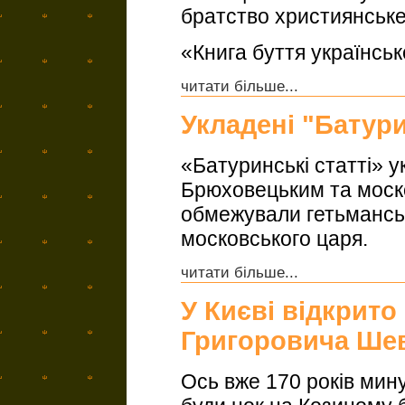
братство християнське
«Книга буття українсь
читати більше...
Укладені "Батури
«Батуринські статті» у
Брюховецьким та моск
обмежували гетьманськ
московського царя.
читати більше...
У Києві відкрито
Григоровича Ше
Ось вже 170 років мину