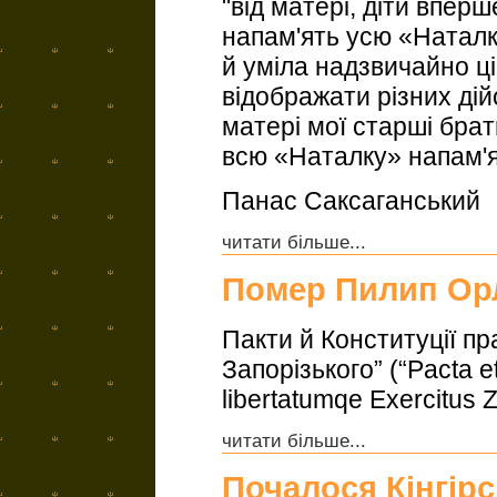
"від матері, діти впер
напам'ять усю «Наталку
й уміла надзвичайно ці
відображати різних ді
матері мої старші брат
всю «Наталку» напам'я
Панас Саксаганський
читати більше...
Помер Пилип Ор
Пакти й Конституції пр
Запорізького” (“Pacta e
libertatumqe Exercitus 
читати більше...
Почалося Кінгір