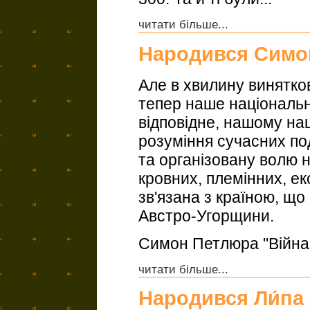
читати більше...
Народився Симо
Але в хвилину винятков
тепер наше національне
відповідне, нашому на
розуміння сучасних по
та організовану волю н
кровних, племінних, е
зв'язана з країною, що
Австро-Угорщини.
Симон Петлюра "Війна і
читати більше...
Народився Ли́па 