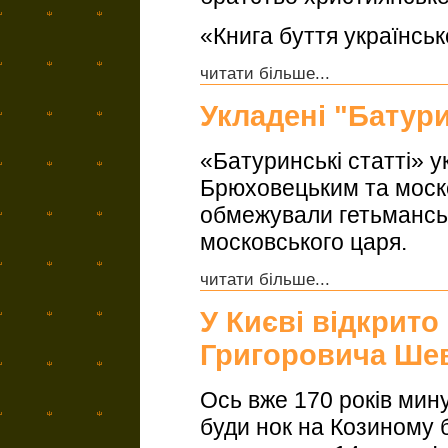
«Книга буття українсь
читати більше...
Укладені "Батури
«Батуринські статті» у
Брюховецьким та моск
обмежували гетьманськ
московського царя.
читати більше...
У Києві відкрито
Григоровича Ше
Ось вже 170 років мину
буди нок на Козиному 