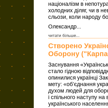
націоналізм в непотура
холодних діляг, чи в н
сльози, коли народу бо
Олександр...
читати більше...
Створено Україн
Оборону ("Карпа
Заснування «Українсь
стало гідною відповідд
опинилися українці За
мету: «об’єднання укр
духом людей для обор
і спільного наступу на 
українського населенн