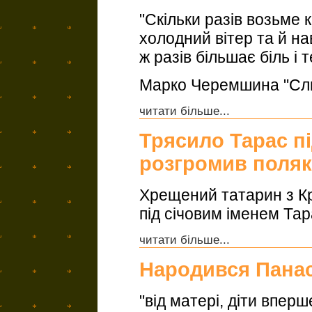
"Скільки разів возьме к
холодний вітер та й нав
ж разів більшає біль і 
Марко Черемшина "Сл
читати більше...
Трясило Тарас п
розгромив поляк
Хрещений татарин з Кр
під січовим іменем Тар
читати більше...
Народився Панас
"від матері, діти впер