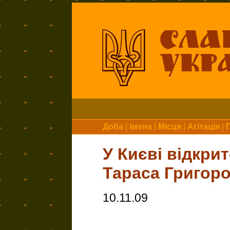
Доба
|
Імена
|
Місця
|
Агітація
|
У Києві відкри
Тараса Григор
10.11.09