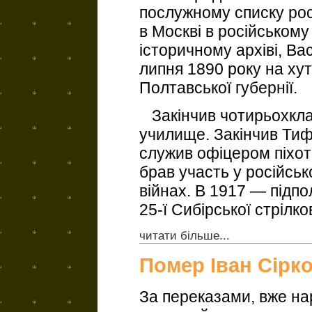
послужному списку росі
в Москві в російськом
історичному архіві, В
липня 1890 року на ху
Полтавської губернії.
Закінчив чотирьохкла
училище. Закінчив Тиф
служив офіцером піхотн
брав участь у російськ
війнах. В 1917 — підп
25-ї Сибірської стрілков
читати більше...
Помер Іван Сірк
За переказами, вже на