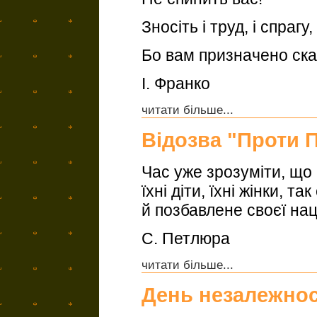
Зносiть i труд, i спрагу,
Бо вам призначено ска
І. Франко
читати більше...
Відозва "Проти 
Час уже зрозуміти, щ
їхні діти, їхні жінки, 
й позбавлене своєї нац
С. Петлюра
читати більше...
День незалежнос