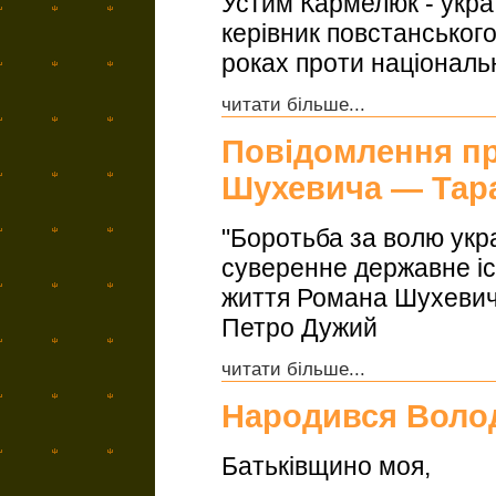
Устим Кармелюк - укра
керівник повстанськог
роках проти національно
читати більше...
Повідомлення пр
Шухевича — Тар
"Боротьба за волю укра
суверенне державне існ
життя Романа Шухевича
Петро Дужий
читати більше...
Народився Воло
Батьківщино моя,