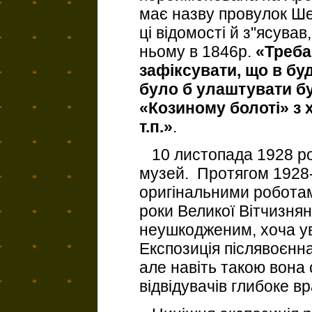
має назву провулок Ше
ці відомості й з"ясував
ньому в 1846р.
«Треба 
зафіксувати, що в бу
було б улаштувати б
«Козиному болоті» з 
т.п.»
.
10 листопада 1928 ро
музей. Протягом 1928
оригінальними роботам
роки Великої Вітчизня
неушкодженим, хоча у
Експозиція післявоєнн
але навіть такою вона
відвідувачів глибоке в