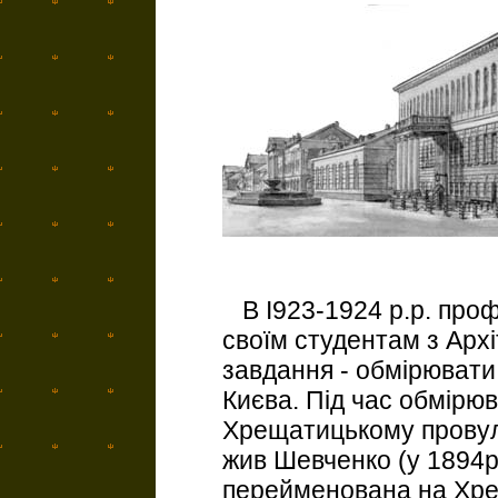
В І923-1924 р.р. про
своїм студентам з Архі
завдання - обмірювати 
Києва. Під час обмірю
Хрещатицькому провулк
жив Шевченко (у 1894р
перейменована на Хрещ