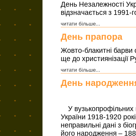
День Незалежності Ук
відзначається з 1991-г
читати більше...
День прапора
Жовто-блакитні барви 
ще до християнізації Ру
читати більше...
День народженн
У вузькопрофільних в
України 1918-1920 рок
неправильні дані з біо
його народження – 1882