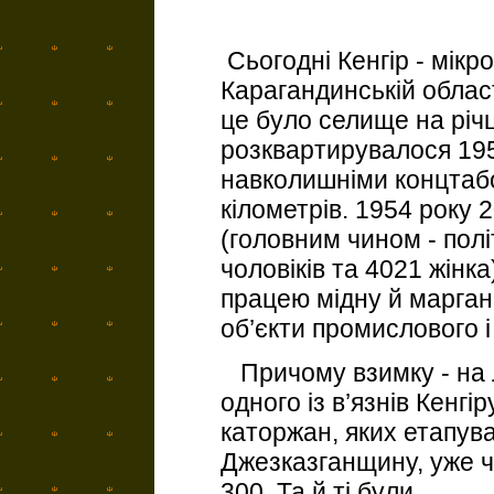
Сьогодні Кенгір - мікр
Карагандинській област
це було селище на річці
розквартирувалося 195
навколишніми концтабо
кілометрів. 1954 року 
(головним чином - полі
чоловіків та 4021 жін
працею мідну й марган
об’єкти промислового 
Причому взимку - на 
одного із в’язнів Кенгі
каторжан, яких етапув
Джезказганщину, уже ч
300. Та й ті були...