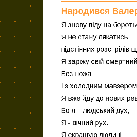
Народився Валер
Я знову піду на бороть
Я не стану лякатись
підстінних розстрілів щ
Я заріжу свій смертни
Без ножа.
І з холодним мавзером 
Я вже йду до нових ре
Бо я – людський дух,
Я - вічний рух.
Я скрашую людині