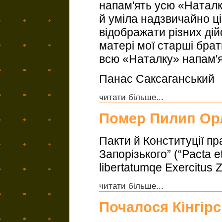
напам'ять усю «Наталку
й уміла надзвичайно ці
відображати різних ді
матері мої старші брат
всю «Наталку» напам'я
Панас Саксаганський
читати більше...
Помер Пилип Ор
Пакти й Конституції пр
Запорізького” (“Pacta e
libertatumqe Exercitus 
читати більше...
Почалося Кінгір