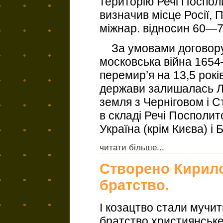
територію Речі Посполи
визначив місце Росії, 
міжнар. відносин 60—70
За умовами договору:
московська війна 165
перемир’я на 13,5 рокі
держави залишалась Л
земля з Черніговом і 
в складі Речі Посполи
Україна (крім Києва) і Б
читати більше...
Створено Кирил
братство.
І козацтво стали мучить
братство християнське