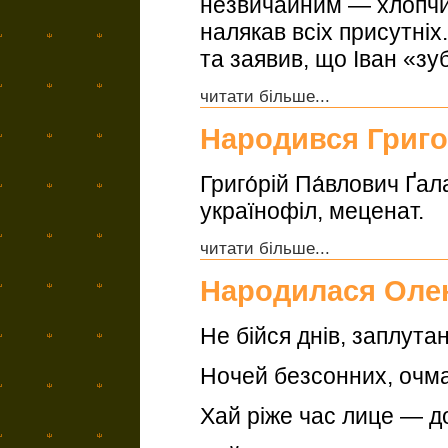
незвичайним — хлопчи
налякав всіх присутніх
та заявив, що Іван «зу
читати більше...
Народився Григо
Григо́рій Па́влович Ґал
українофіл, меценат.
читати більше...
Народилася Олен
Не бійся днів, заплута
Ночей безсонних, очма
Хай ріже час лице — д