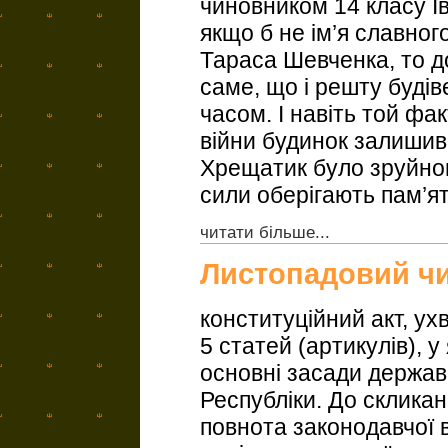
чиновником 14 класу І
якщо б не ім’я славног
Тараса Шевченка, то д
саме, що і решту будів
часом. І навіть той фак
війни будинок залиши
Хрещатик було зруйнов
сили оберігають пам’ять
читати більше...
Листопадовий ч
конституційний акт, ух
5 статей (артикулів), 
основні засади держав
Республіки. До скликан
повнота законодавчої 