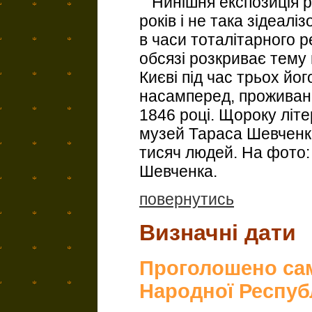
Нинішня експозиція р
років і не така зідеалі
в часи тоталітарного 
обсязі розкриває тему
Києві під час трьох йог
насамперед, проживанн
1846 році. Щороку літ
музей Тараса Шевченка 
тисяч людей. На фото:
Шевченка.
повернутись
Визначні дати
Проголошено сам
Народної Респуб