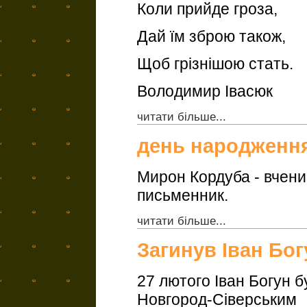
Коли прийде гроза,
Дай їм зброю також,
Щоб грізнішою стать.
Володимир Івасюк
читати більше...
день народженн
Мирон Кордуба - вчений
письменник.
читати більше...
Загинув Іван Бог
27 лютого Іван Богун б
Новгород-Сіверським