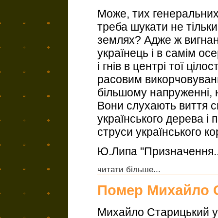
Може, тих генеральних 
треба шукати не тільки
землях? Адже ж вигна
українець і в самім ос
і гнів в центрі тої ціл
расовим викорчовуванн
більшому напруженні, ні
Вони слухають виття ск
українського дерева і
струси українського ко
Ю.Липа "Призначення..
читати більше...
Помер Михайло 
Михайло Старицький ув