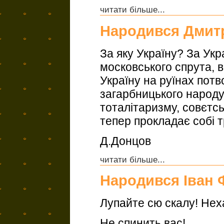
читати більше...
Народився Дмит
За яку Україну? За Укра
московського спрута, в
Україну на руїнах потво
загарбницького народу.
тоталітаризму, совєтсь
тепер прокладає собі т
Д.Донцов
читати більше...
Народився Іван 
Лупайте сю скалу! Неха
Не спинить вас!