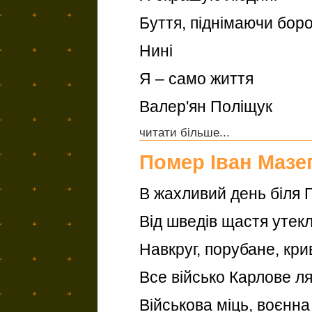
Буття, піднімаючи борот
Нині
Я – само життя
Валер'ян Поліщук
читати більше...
Помер Іван Мазе
В жахливий день біля 
Від шведів щастя утекл
Навкруг, порубане, кри
Все військо Карлове ля
Військова міць, воєнна