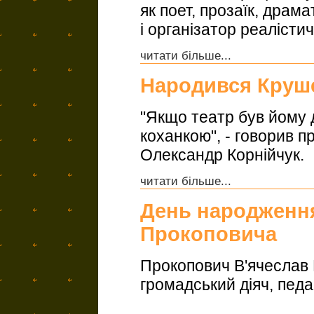
як поет, прозаїк, драм
і організатор реалісти
читати більше...
Народився Круш
"Якщо театр був йому 
коханкою", - говорив 
Олександр Корнійчук.
читати більше...
День народження
Прокоповича
Прокопович В'ячеслав 
громадський діяч, педаг