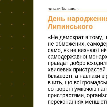
читати більше...
День народження
Липинського
«Не демократ я тому, 
не обмежених, самоде
само, як не визнаю і н
самодержавної монархіч
правда і добро ісходил
хвилевих пристрастей
більшості, а навпаки ві
вчить, що всі громадсь
сотворені уміючою пан
пристрастями, організ
переконаннях меншіс