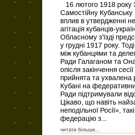
16 лютого 1918 року 
Самостійну Кубанську 
вплив в утвердженні не
агітація кубанців-украї
Обласному з'їзді пред
у грудні 1917 року. То
між кубанцями та деле
Ради Галаганом та Она
опісля закінчення сесі
прийнята та ухвалена 
Кубані на федеративни
Ради підтримували відо
Цікаво, що навіть найз
неподільної Росії», так
федерацію з...
читати більше...