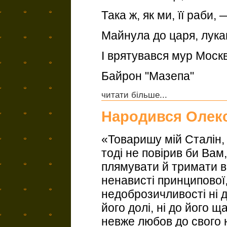
Така ж, як ми, її раби, 
Майнула до царя, лука
І врятувався мур Моск
Байрон "Мазепа"
читати більше...
Народився Олек
«Товаришу мій Сталін, 
тоді не повірив би Вам,
плямувати й тримати в
ненависті принципової, 
недоброзичливості ні до
його долі, ні до його щ
невже любов до свого 