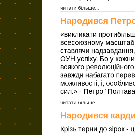
читати більше...
Народився Петро
«викликати протибіль
всесоюзному масштабі.
ставлячи надзавдання,
ОУН успіху. Бо у кожни
всякого революційного
завжди набагато переви
можливості, і, особливо
сил.» - Петро "Полтав
читати більше...
Народився карди
Крізь терни до зірок -