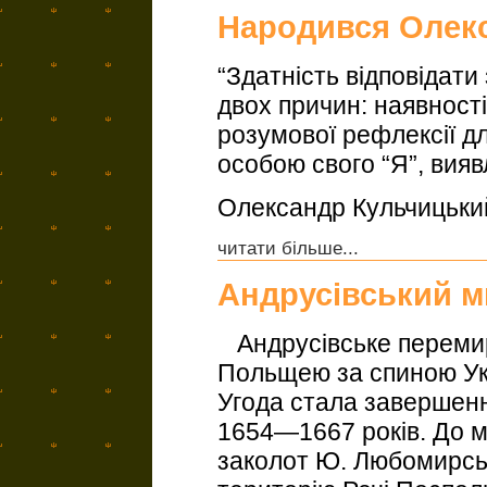
Народився Олек
“Здатність відповідати
двох причин: наявност
розумової рефлексії дл
особою свого “Я”, вия
Олександр Кульчицьки
читати більше...
Андрусівський м
Андрусівське перемир’
Польщею за спиною Укр
Угода стала завершенн
1654—1667 років. До м
заколот Ю. Любомирсь