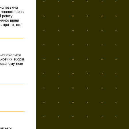
 колезьким
славного сина
і решту
няної війни
ь про те, що
 визначалися
ановчих зборів
орюваному нею
їнської