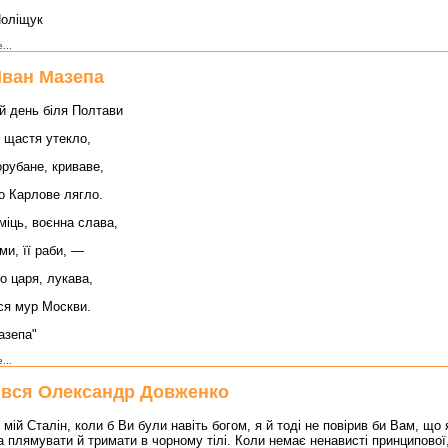
Поліщук
...
Іван Мазепа
й день біля Полтави
 щастя утекло,
орубане, криваве,
о Карлове лягло.
міць, воєнна слава,
ми, її раби, —
о царя, лукава,
ся мур Москви.
азепа"
...
вся Олександр Довженко
мій Сталін, коли б Ви були навіть богом, я й тоді не повірив би Вам, що я
а плямувати й тримати в чорному тілі. Коли немає ненависті принципової,