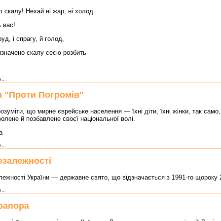
 скалу! Нехай нi жар, нi холод
 вас!
руд, i спрагу, й голод,
изначено скалу сесю розбить
...
а "Проти Погромів"
озуміти, що мирне єврейське населення — їхні діти, їхні жінки, так само,
олене й позбавлене своєї національної волі.
а
...
езалежності
ежності України — державне свято, що відзначається з 1991-го щороку 
...
рапора