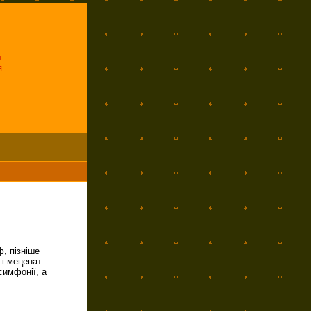
т
я
, пізніше
 і меценат
симфонії, а