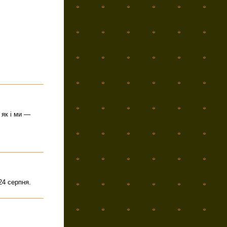
 як і ми —
24 серпня.