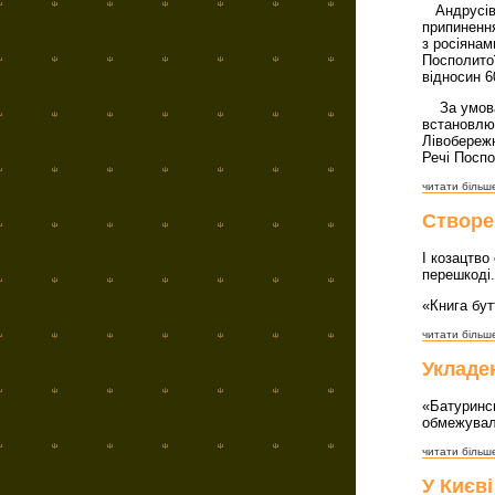
Андрусівс
припинення
з росіянам
Посполитої
відносин 6
За умовам
встановлю
Лівобережн
Речі Поспо
читати більше
Створе
І козацтво
перешкоді.
«Книга бут
читати більше
Укладен
«Батуринсь
обмежували
читати більше
У Києв