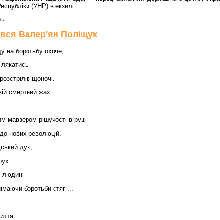
еспубліки (УНР) в екзилі
...
вся Валер'ян Поліщук
ду на боротьбу охоче;
 лякатись
 розстрілів щоночі.
вій смертний жах
им мавзером рішучості в руці
до нових революцій.
ський дух,
рух.
 людині
німаючи боротьби стяг ...
життя