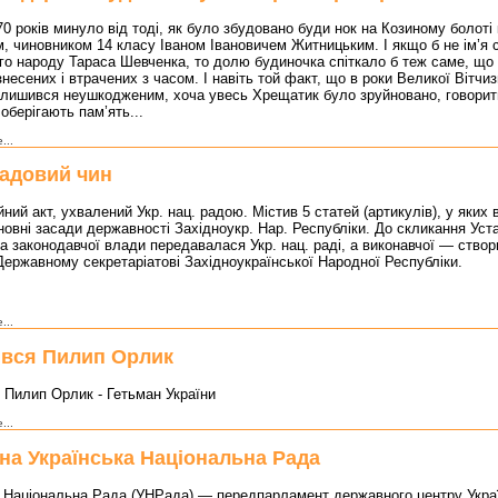
0 років минуло від тоді, як було збудовано буди нок на Козиному болоті
, чиновником 14 класу Іваном Івановичем Житницьким. І якщо б не ім’я 
го народу Тараса Шевченка, то долю будиночка спіткало б теж саме, що 
знесених і втрачених з часом. І навіть той факт, що в роки Великої Вітчиз
алишився неушкодженим, хоча увесь Хрещатик було зруйновано, говорит
оберігають пам’ять...
...
адовий чин
йний акт, ухвалений Укр. нац. радою. Містив 5 статей (артикулів), у яких
новні засади державності Західноукр. Нар. Республіки. До скликання Уст
а законодавчої влади передавалася Укр. нац. раді, а виконавчої — ств
Державному секретаріатові Західноукраїнської Народної Республіки.
...
вся Пилип Орлик
 Пилип Орлик - Гетьман України
...
на Українська Національна Рада
а Національна Рада (УНРада) — передпарламент державного центру Укра