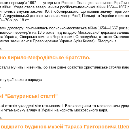
ьке перемир’я 1667 — угода між Росією і Польщею за спиною України 
 війни. Угода стала завершенням російсько-польської війни 1654—1667 р
и поляків змусив заколот Ю. Любомирського, що охопив значну територі
. Андрусівський договір визначив місце Росії, Польщі та України в систе
0—70-х рр. 18 ст.
и договору: припинялась польсько-московська війна 1654—1667 років;
валося перемир’я на 13,5 років; під владою Московської держави залиш
а Україна, Сіверська земля з Черніговом і Стародубом, а також Смоленс
литої залишалися Правобережна Україна (крім Києва) і Білорусь з...
...
но Кирило-Мефодіївське братство.
 стали мучить і нівечить, бо таке рівне братство християнське стояло пан
тя українського народу»
...
і "Батуринські статті"
кі статті» укладені між гетьманом І. Брюховецьким та московським ур
 гетьманську вляду в Україні на користь московського царя.
...
і відкрито будинок-музей Тараса Григоровича Ше