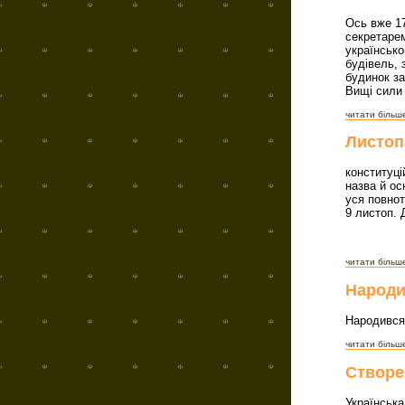
Ось вже 17
секретарем
українсько
будівель, 
будинок з
Вищі сили 
читати більше
Листоп
конституці
назва й ос
уся повнот
9 листоп. 
читати більше
Народи
Народився
читати більше
Створе
Українськ