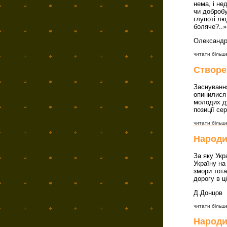
нема, і нед
чи добробу
глупоті лю
боляче?..»
Олександр.
читати більше
Створе
Заснування
опинилися 
молодих ду
позиції се
читати більше
Народи
За яку Укр
Україну на
змори тота
дорогу в ці
Д.Донцов
читати більше
Народи