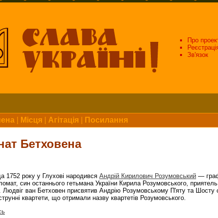
Про проек
Реєстраці
Зв'язок
мена
|
Місця
|
Агітація
|
Посилання
нат Бетховена
а 1752 року у Глухові народився
Андрій Кирилович Розумовський
— граф
ломат, син останнього гетьмана України Кирила Розумовського, приятель
. Людвіг ван Бетховен присвятив Андрію Розумовському П'яту та Шосту 
струнні квартети, що отримали назву квартетів Розумовського.
сь