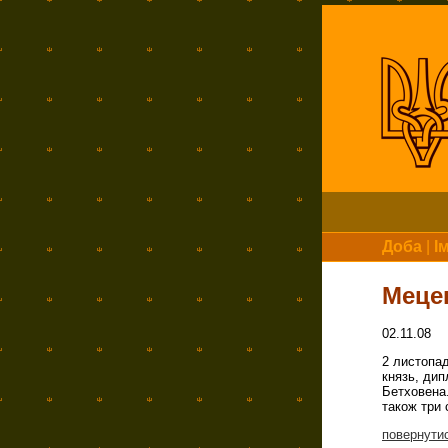
Доба
|
І
Меце
02.11.08
2 листопад
князь, дип
Бетховена
також три 
повернути