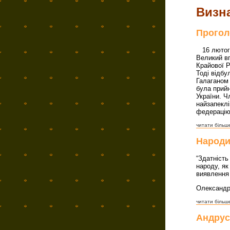
Визна
Прогол
16 лютого
Великий вп
Крайової Р
Тоді відбу
Галаганом 
була прийн
України. Ч
найзапеклі
федерацію 
читати більше
Народи
“Здатність
народу, як
виявлення
Олександр
читати більше
Андрус