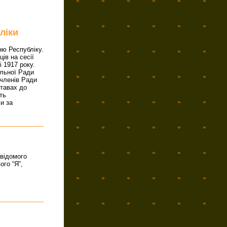
ліки
ю Республіку.
ів на сесії
 1917 року.
альної Ради
 членів Ради
ставах до
ть
и за
свідомого
ого “Я”,