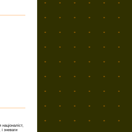
 націоналіст,
 і зневаги