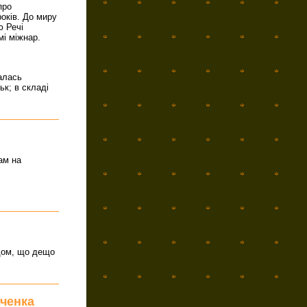
про
оків. До миру
ю Речі
мі міжнар.
алась
ьк; в складі
ам на
ядом, що дещо
вченка