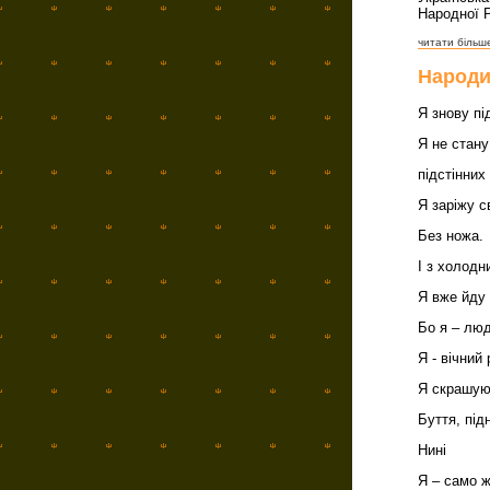
Народної Р
читати більше
Народи
Я знову пі
Я не стану
підстінних
Я заріжу с
Без ножа.
І з холодн
Я вже йду 
Бо я – люд
Я - вічний 
Я скрашую
Буття, під
Нині
Я – само 