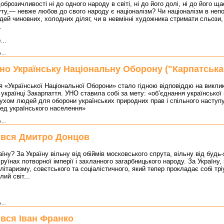
оброзичливості ні до одного народу в світі, ні до його долі, ні до його щас
ту,— невже любов до свого народу є націоналізм? Чи націоналізм в непо
дей чиновних, холодних діляг, чи в невмінні художника стримати сльози,
.
..
...
но Українську Національну Оборону ("Карпатська 
 «Української Національної Оборони» стало гідною відповіддю на викли
українці Закарпаття. УНО ставила собі за мету: «об’єднання української
хом людей для оборони українських природних прав і спільного наступу
ред українського населення»
...
вся Дмитро Донцов
аїну? За Україну вільну від обіймів московського спрута, вільну від будь
 руїнах потворної імперії і захланного загарбницького народу. За Україну,
літаризму, совєтського та соціалістичного, який тепер прокладає собі т
лий світ...
...
вся Іван Франко