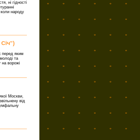
тя, ні гідності
туранні
 коли народу
Січ")
к перед яким
 молоді та
 на ворожі
-якої Москви,
 звільнену від
ріумфальну