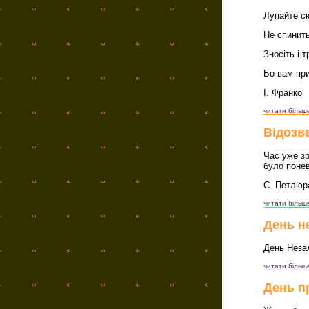
Лупайте сю
Не спинить
Зносiть i т
Бо вам пр
І. Франко
читати більше
Відозв
Час уже зр
було понев
С. Петлюр
читати більше
День н
День Незал
читати більше
День п