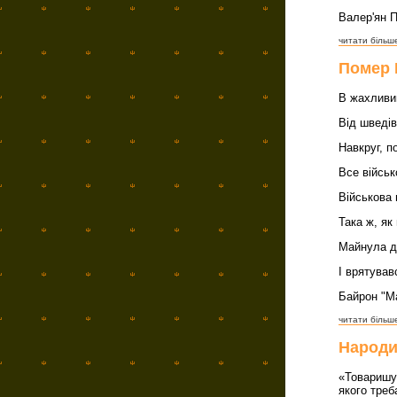
Валер'ян 
читати більше
Помер 
В жахливи
Від шведів
Навкруг, п
Все військ
Військова 
Така ж, як 
Майнула д
І врятував
Байрон "М
читати більше
Народи
«Товаришу 
якого треб