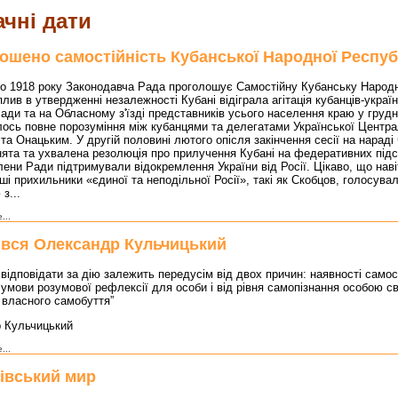
чні дати
ошено самостійність Кубанської Народної Респуб
 1918 року Законодавча Рада проголошує Самостійну Кубанську Народн
лив в утвердженні незалежності Кубані відіграла агітація кубанців-українц
ади та на Обласному з'їзді представників усього населення краю у грудні
лось повне порозуміння між кубанцями та делегатами Української Центр
та Онацьким. У другій половині лютого опісля закінчення сесії на нараді
ята та ухвалена резолюція про прилучення Кубані на федеративних під
лени Ради підтримували відокремлення України від Росії. Цікаво, що наві
ші прихильники «єдиної та неподільної Росії», такі як Скобцов, голосувал
з...
...
вся Олександр Кульчицький
 відповідати за дію залежить передусім від двох причин: наявності само
 умови розумової рефлексії для особи і від рівня самопізнання особою св
 власного самобуття”
 Кульчицький
...
івський мир