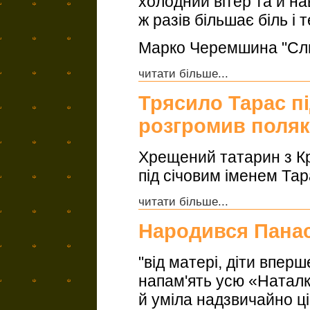
холодний вітер та й нав
ж разів більшає біль і 
Марко Черемшина "Сл
читати більше...
Трясило Тарас п
розгромив поляк
Хрещений татарин з Кр
під січовим іменем Тар
читати більше...
Народився Панас
"від матері, діти впер
напам'ять усю «Наталку
й уміла надзвичайно ці