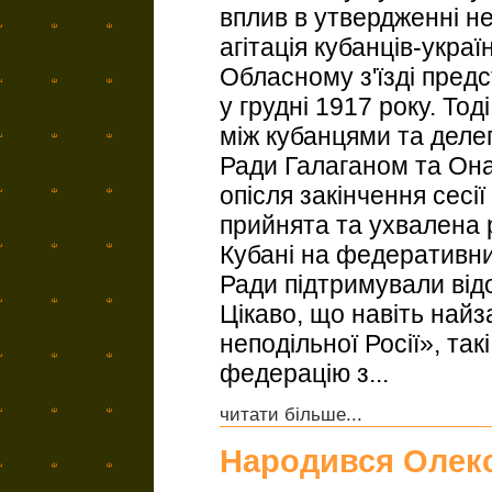
вплив в утвердженні не
агітація кубанців-украї
Обласному з'їзді пред
у грудні 1917 року. То
між кубанцями та деле
Ради Галаганом та Она
опісля закінчення сесі
прийнята та ухвалена 
Кубані на федеративни
Ради підтримували відо
Цікаво, що навіть найз
неподільної Росії», так
федерацію з...
читати більше...
Народився Олек