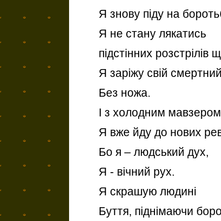
Я знову піду на бороть
Я не стану лякатись
підстінних розстрілів щ
Я заріжу свій смертни
Без ножа.
І з холодним мавзером 
Я вже йду до нових ре
Бо я – людський дух,
Я - вічний рух.
Я скрашую людині
Буття, піднімаючи борот