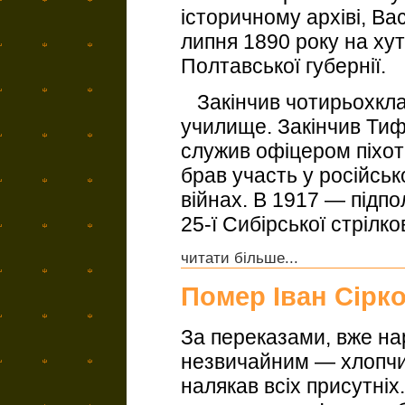
історичному архіві, В
липня 1890 року на ху
Полтавської губернії.
Закінчив чотирьохкла
училище. Закінчив Тиф
служив офіцером піхотн
брав участь у російськ
війнах. В 1917 — підп
25-ї Сибірської стрілков
читати більше...
Помер Іван Сірк
За переказами, вже на
незвичайним — хлопчи
налякав всіх присутніх