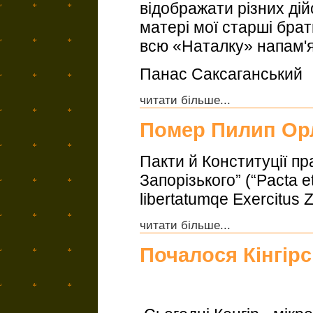
відображати різних ді
матері мої старші брат
всю «Наталку» напам'я
Панас Саксаганський
читати більше...
Помер Пилип Ор
Пакти й Конституції пр
Запорізького” (“Pacta e
libertatumqe Exercitus 
читати більше...
Почалося Кінгір