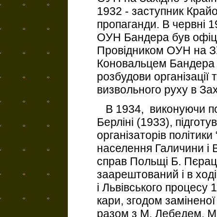
1932 - заступник Край
пропаганди. В червні 1
ОУН Бандера був офіц
Провідником ОУН на ЗУ
Коновальцем Бандера 
розбудови організації 
визвольного руху в Захі
В 1934, виконуючи по
Берліні (1933), підгот
організаторів політики
населення Галичини і 
справ Польщі Б. Пєрац
заарештований і в ход
і Львівського процесу
кари, згодом заміненої
разом з М. Лебедем, М