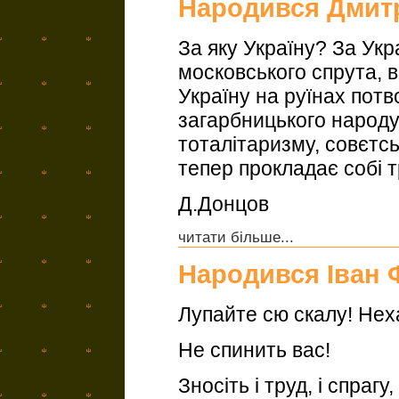
Народився Дмит
За яку Україну? За Укра
московського спрута, в
Україну на руїнах потво
загарбницького народу.
тоталітаризму, совєтсь
тепер прокладає собі т
Д.Донцов
читати більше...
Народився Іван 
Лупайте сю скалу! Неха
Не спинить вас!
Зносiть i труд, i спрагу,