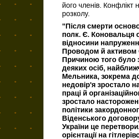
його членів. Конфлікт 
розколу.
"Після смерти основ
полк. Є. Коновальця
відносини напруженн
Проводом й активом О
Причиною того було з
деяких осіб, найближч
Мельника, зокрема д
недовір'я зростало на
праці й організаційно
зростало насторожен
політики закордонного
Віденського договору
України це перетвори
орієнтації на гітлері