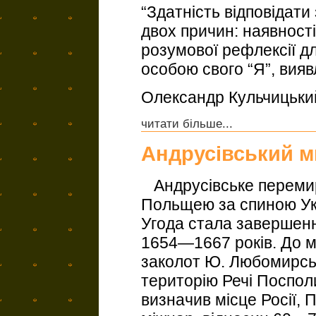
“Здатність відповідати
двох причин: наявност
розумової рефлексії дл
особою свого “Я”, вия
Олександр Кульчицьки
читати більше...
Андрусівський м
Андрусівське перемир’
Польщею за спиною Укр
Угода стала завершенн
1654—1667 років. До м
заколот Ю. Любомирсь
територію Речі Посполи
визначив місце Росії, 