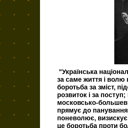
"Українська націона
за саме життя і волю
боротьба за зміст, пі
розвиток і за поступ;
московсько-большеви
прямує до панування 
поневолює, визискує 
це боротьба проти б