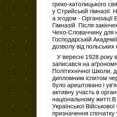
греко-католицького св
у Стрийській гімназії.
а згодом - Організації
Гімназій. Після закінче
Чехо-Словаччину для н
Господарській Академії
дозволу від польських 
У вересні 1928 року ві
записався на аґрономіч
Політехнічної Школи, д
дипломним іспитом чер
було арештовано і ув'я
активну участь в орга
національному житті.В
Української Військової
призначення спочатку у 