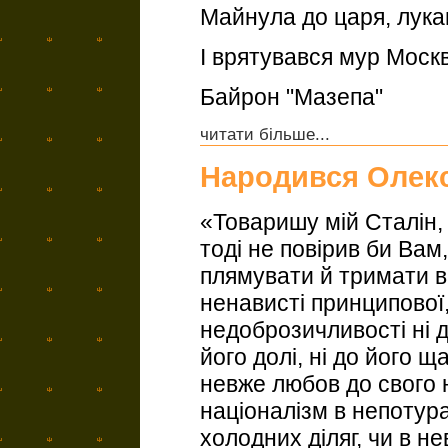
Майнула до царя, лука
І врятувався мур Моск
Байрон "Мазепа"
читати більше...
Народився Олек
«Товаришу мій Сталін, 
тоді не повірив би Вам,
плямувати й тримати в
ненависті принципової, 
недоброзичливості ні до
його долі, ні до його щ
невже любов до свого 
націоналізм в непотура
холодних діляг, чи в н