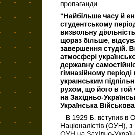
пропаганди.
"Найбільше часу й ен
студентському період
визвольну діяльніст
щораз більше, відсув
завершення студій. В
атмосфері українсько
державну самостійніс
гімназійному періоді 
українським підпіль
рухом, що його в той
на Західньо-Українс
Українська Військова
В 1929 Б. вступив в О
Націоналістів (ОУН), з
ОУН на Західно-Україн