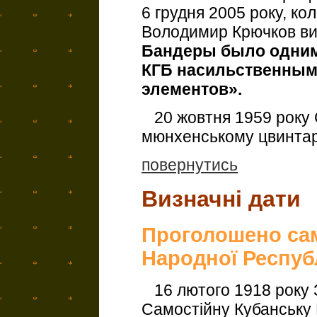
6 грудня 2005 року, к
Володимир Крючков в
Бандеры было одним
КГБ насильственным
элементов».
20 жовтня 1959 року 
мюнхенському цвинтар
повернутись
Визначні дати
Проголошено сам
Народної Респуб
16 лютого 1918 року 
Самостійну Кубанську 