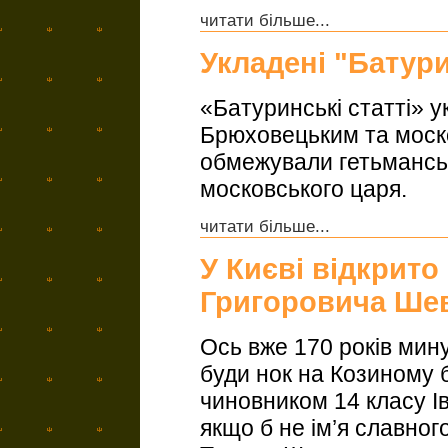
читати більше...
Укладені "Батури
«Батуринські статті» у
Брюховецьким та моск
обмежували гетьманськ
московського царя.
читати більше...
У Києві відкрито
Григоровича Ше
Ось вже 170 років мину
буди нок на Козиному 
чиновником 14 класу І
якщо б не ім’я славног