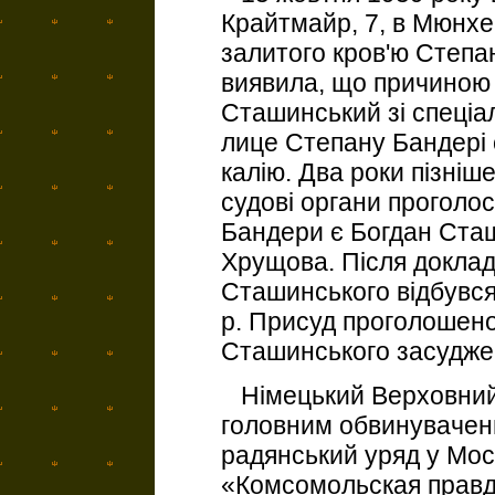
Крайтмайр, 7, в Мюнхе
залитого кров'ю Степа
виявила, що причиною 
Сташинський зі спеціал
лице Степану Бандері 
калію. Два роки пізніше
судові органи проголо
Бандери є Богдан Сташ
Хрущова. Після доклад
Сташинського відбувся
р. Присуд проголошено
Сташинського засуджено
Німецький Верховний 
головним обвинувачени
радянський уряд у Москв
«Комсомольская правда