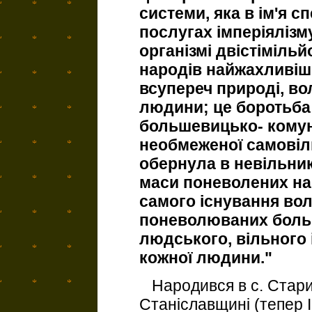
системи, яка в ім'я с
послугах імперіялізму
організмі двістіміль
народів найжахливіши
всупереч природі, вол
людини; це боротьба 
большевицько- комуні
необмеженої самовіль
обернула в невільник
маси поневолених на
самого існування волі
поневолюваних больш
людського, вільного і
кожної людини."
Народився в с. Старий
Станіславщині (тепер 