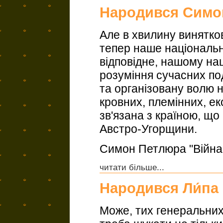
Народився Симо
Але в хвилину винятков
тепер наше національне
відповідне, нашому на
розуміння сучасних по
та організовану волю н
кровних, племінних, е
зв'язана з країною, що
Австро-Угорщини.
Симон Петлюра "Війна і
читати більше...
Народився Ли́па 
Може, тих генеральних 