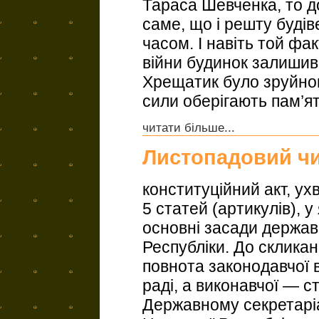
Тараса Шевченка, то д
саме, що і решту будів
часом. І навіть той фак
війни будинок залиши
Хрещатик було зруйнов
сили оберігають пам’ять
читати більше...
Листопадовий ч
конституційний акт, ух
5 статей (артикулів), 
основні засади держав
Республіки. До скликан
повнота законодавчої 
раді, а виконавчої — 
Державному секретаріа