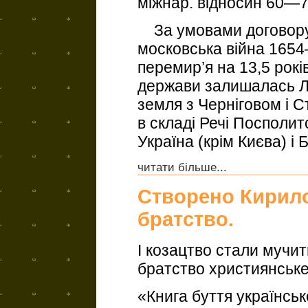
міжнар. відносин 60—70
За умовами договору:
московська війна 165
перемир’я на 13,5 рокі
держави залишалась Л
земля з Черніговом і 
в складі Речі Посполи
Україна (крім Києва) і Б
читати більше...
Створено Кирил
братство.
І козацтво стали мучить
братство християнське
«Книга буття українсь