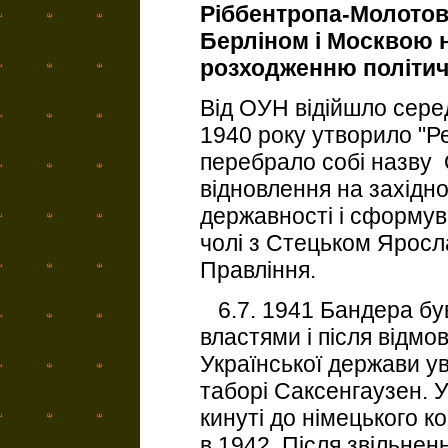
Ріббентропа-Молотова
Берліном і Москвою 
розходженню політичн
Від ОУН відійшло сер
1940 року утворило "Р
перебрало собі назву 
відновлення на західно
державності і сформув
чолі з Стецьком Яросл
Правління.
6.7. 1941 Бандера бу
властями і після відмо
Української держави у
таборі Саксенгаузен. 
кинуті до німецького к
в 1942. Після звільнен