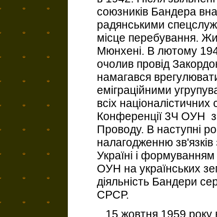
союзників Бандера вна
радянськими спецслуж
місце перебування. Жи
Мюнхені. В лютому 194
очолив провід Закорд
намагався врегулювати
еміграційними угрупува
всіх націоналістичних 
Конференції 3Ч ОУН з
Проводу. В наступні ро
налагодженню зв'язків 
Україні і формуванням
ОУН на українських зе
діяльність Бандери се
СРСР.
15 жовтня 1959 року в 