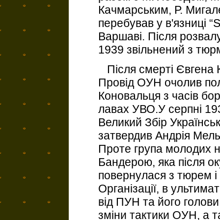
Качмарським, Р. Мигал
перебував у в'язниці “S
Варшаві. Після розвал
1939 звільнений з тюр
Після смерті Євгена К
Провід ОУН очолив пол
Коновальця з часів бор
лавах УВО.У серпні 193
Великий Збір Українськ
затвердив Андрія Мель
Проте група молодих н
Бандерою, яка після о
повернулася з тюрем і 
Організації, в ультим
від ПУН та його голов
зміни тактики ОУН, а 