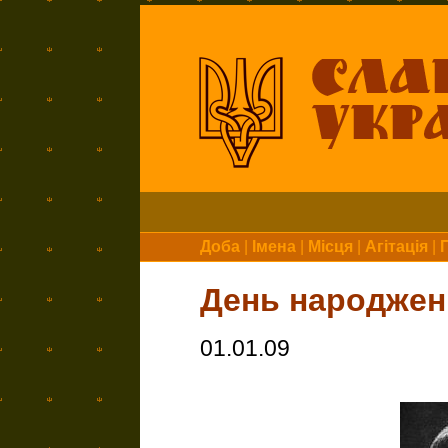
Доба
|
Імена
|
Місця
|
Агітація
|
День народжен
01.01.09