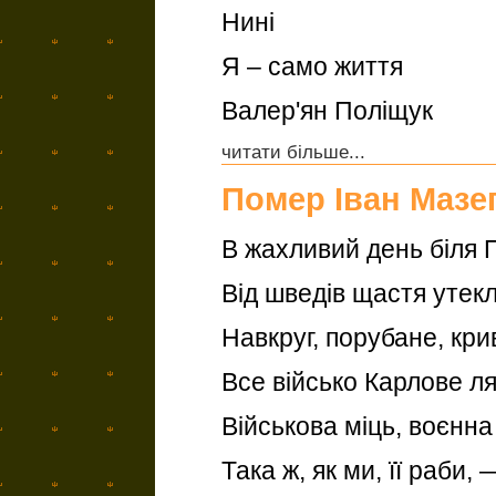
Нині
Я – само життя
Валер'ян Поліщук
читати більше...
Помер Іван Мазе
В жахливий день біля 
Від шведів щастя утекл
Навкруг, порубане, кри
Все військо Карлове ля
Військова міць, воєнна
Така ж, як ми, її раби, 