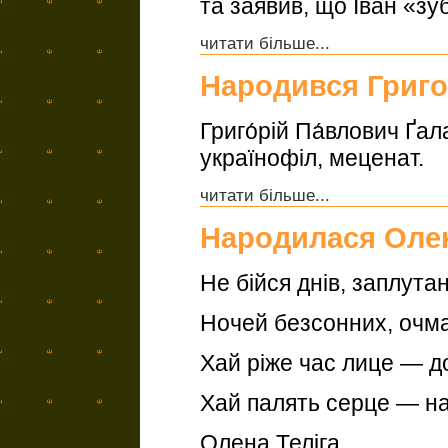
та заявив, що Іван «зу
читати більше...
Народився Григо
Григо́рій Па́влович Ґал
українофіл, меценат.
читати більше...
Народилася Олен
Не бійся днів, заплута
Ночей безсонних, очма
Хай ріже час лице — д
Хай палять серце — на
Олена Теліга