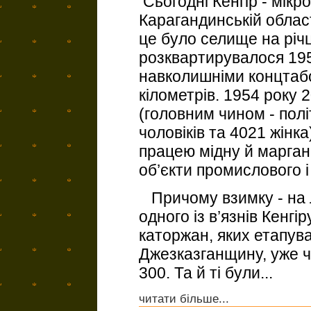
Сьогодні Кенгір - мікр
Карагандинській област
це було селище на річці
розквартирувалося 195
навколишніми концтабо
кілометрів. 1954 року 
(головним чином - полі
чоловіків та 4021 жін
працею мідну й марган
об’єкти промислового 
Причому взимку - на 
одного із в’язнів Кенгі
каторжан, яких етапув
Джезказганщину, уже ч
300. Та й ті були...
читати більше...