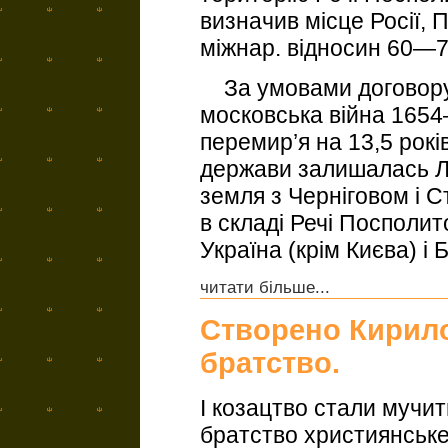
визначив місце Росії, 
міжнар. відносин 60—70
За умовами договору:
московська війна 165
перемир’я на 13,5 рокі
держави залишалась Л
земля з Черніговом і 
в складі Речі Посполи
Україна (крім Києва) і Б
читати більше...
Створено Кирил
братство.
І козацтво стали мучить
братство християнське