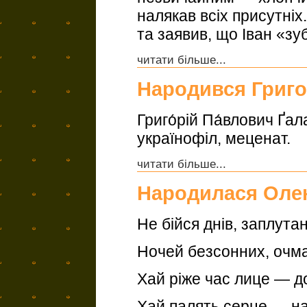
налякав всіх присутніх
та заявив, що Іван «зу
читати більше...
Народився Григо
Григо́рій Па́влович Ґал
українофіл, меценат.
читати більше...
Народилася Олен
Не бійся днів, заплута
Ночей безсонних, очма
Хай ріже час лице — д
Хай палять серце — на