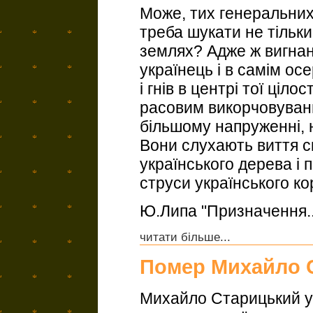
Може, тих генеральних 
треба шукати не тільки
землях? Адже ж вигна
українець і в самім ос
і гнів в центрі тої ціл
расовим викорчовуванн
більшому напруженні, ні
Вони слухають виття ск
українського дерева і
струси українського ко
Ю.Липа "Призначення..
читати більше...
Помер Михайло 
Михайло Старицький ув