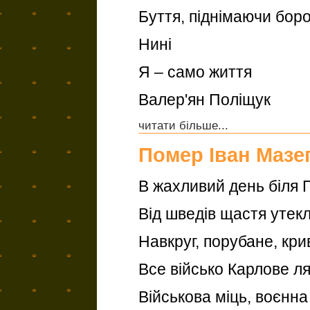
Буття, піднімаючи борот
Нині
Я – само життя
Валер'ян Поліщук
читати більше...
Помер Іван Мазе
В жахливий день біля 
Від шведів щастя утекл
Навкруг, порубане, кри
Все військо Карлове ля
Військова міць, воєнна