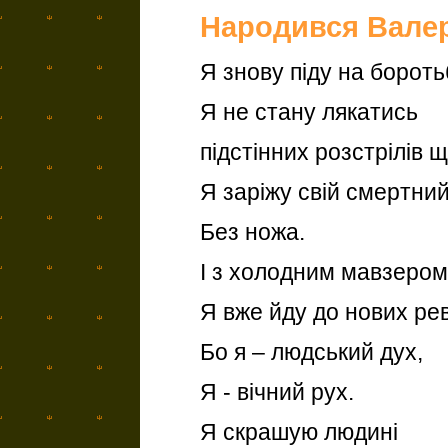
Народився Валер
Я знову піду на бороть
Я не стану лякатись
підстінних розстрілів щ
Я заріжу свій смертни
Без ножа.
І з холодним мавзером 
Я вже йду до нових ре
Бо я – людський дух,
Я - вічний рух.
Я скрашую людині