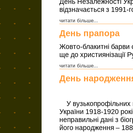
День Незалежності Ук
відзначається з 1991-г
читати більше...
День прапора
Жовто-блакитні барви 
ще до християнізації Ру
читати більше...
День народженн
У вузькопрофільних в
України 1918-1920 рок
неправильні дані з біо
його народження – 1882