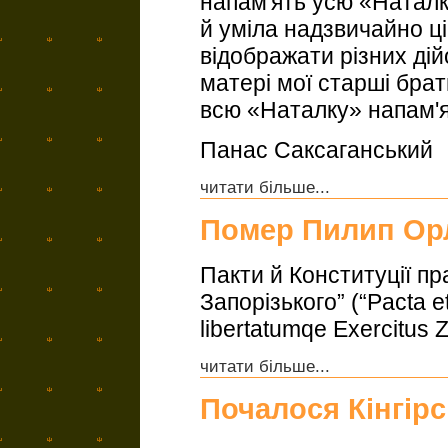
напам'ять усю «Наталку
й уміла надзвичайно ці
відображати різних ді
матері мої старші брат
всю «Наталку» напам'я
Панас Саксаганський
читати більше...
Помер Пилип Ор
Пакти й Конституції пр
Запорізького” (“Pacta e
libertatumqe Exercitus 
читати більше...
Почалося Кінгір