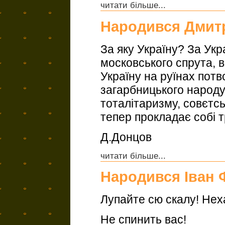
читати більше...
Народився Дмит
За яку Україну? За Укра
московського спрута, в
Україну на руїнах потво
загарбницького народу.
тоталітаризму, совєтсь
тепер прокладає собі т
Д.Донцов
читати більше...
Народився Іван 
Лупайте сю скалу! Неха
Не спинить вас!