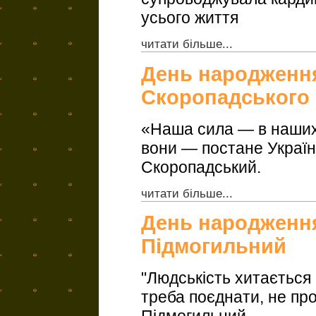
усього життя
читати більше...
День народженн
Скоропадського
«Наша сила — в наших
вони — постане Україн
Скоропадський.
читати більше...
День народженн
Підмогильний
"Людськiсть хитається 
треба поєднати, не про