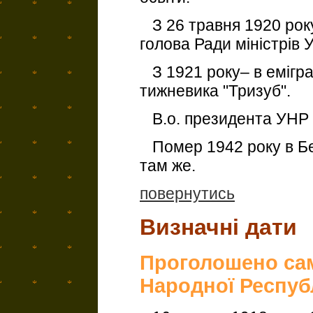
З 26 травня 1920 року
голова Ради міністрів 
З 1921 року– в емігра
тижневика "Тризуб".
В.о. президента УНР в
Помер 1942 року в Бе
там же.
повернутись
Визначні дати
Проголошено сам
Народної Респуб