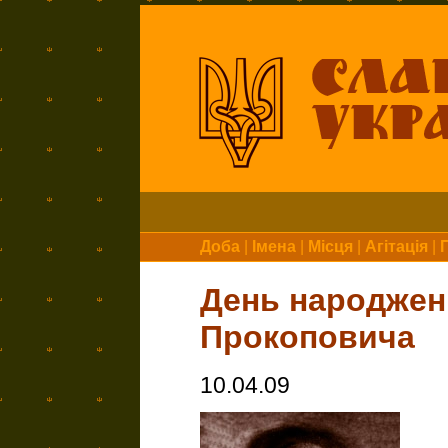
Доба
|
Імена
|
Місця
|
Агітація
|
День народжен
Прокоповича
10.04.09