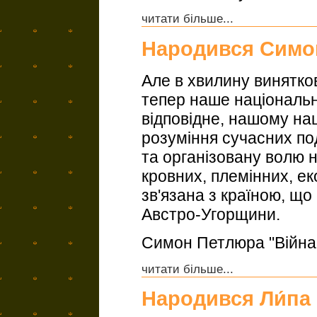
читати більше...
Народився Симо
Але в хвилину винятков
тепер наше національне
відповідне, нашому на
розуміння сучасних по
та організовану волю н
кровних, племінних, е
зв'язана з країною, що
Австро-Угорщини.
Симон Петлюра "Війна і
читати більше...
Народився Ли́па 