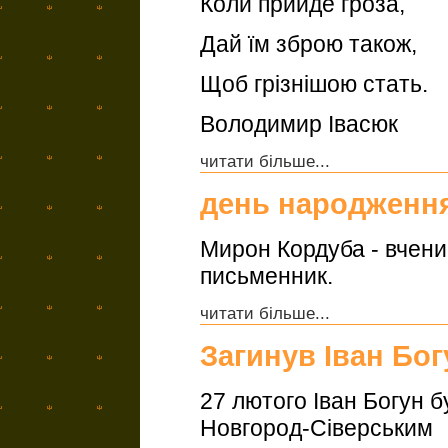
Коли прийде гроза,
Дай їм зброю також,
Щоб грізнішою стать.
Володимир Івасюк
читати більше...
день народженн
Мирон Кордуба - вчений
письменник.
читати більше...
Загинув Іван Бог
27 лютого Іван Богун б
Новгород-Сіверським