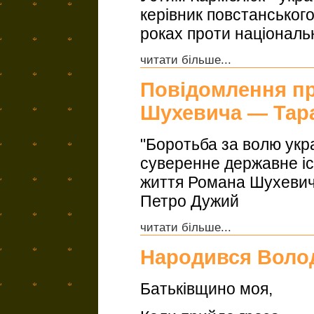
керівник повстанськог
роках проти національно
читати більше...
Повідомлення пр
Шухевича — Тар
"Боротьба за волю укра
суверенне державне існ
життя Романа Шухевича
Петро Дужий
читати більше...
Народився Воло
Батьківщино моя,