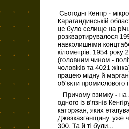
Сьогодні Кенгір - мікр
Карагандинській област
це було селище на річці
розквартирувалося 195
навколишніми концтабо
кілометрів. 1954 року 
(головним чином - полі
чоловіків та 4021 жін
працею мідну й марган
об’єкти промислового 
Причому взимку - на 
одного із в’язнів Кенгі
каторжан, яких етапув
Джезказганщину, уже ч
300. Та й ті були...