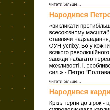
читати більше...
Народився Петро
«викликати протибіль
всесоюзному масштабі.
ставлячи надзавдання,
ОУН успіху. Бо у кожни
всякого революційного
завжди набагато переви
можливості, і, особливо
сил.» - Петро "Полтав
читати більше...
Народився карди
Крізь терни до зірок -
супроводжувала карди