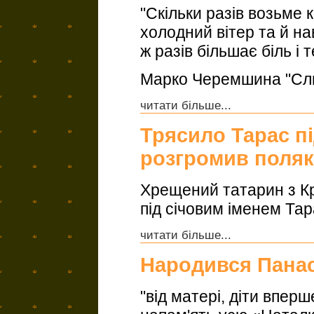
"Скільки разів возьме к
холодний вітер та й нав
ж разів більшає біль і 
Марко Черемшина "Сл
читати більше...
Трясило Тарас п
розгромив поляк
Хрещений татарин з Кр
під січовим іменем Тар
читати більше...
Народився Панас
"від матері, діти впер