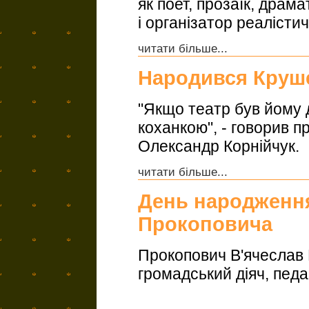
як поет, прозаїк, драм
і організатор реалісти
читати більше...
Народився Круш
"Якщо театр був йому 
коханкою", - говорив 
Олександр Корнійчук.
читати більше...
День народження
Прокоповича
Прокопович В'ячеслав 
громадський діяч, педаг