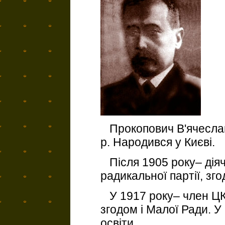
Прокопович В'ячеслав
р. Народився у Києві.
Після 1905 року– діяч
радикальної партії, зг
У 1917 року– член ЦК
згодом і Малої Ради. У 
освіти.