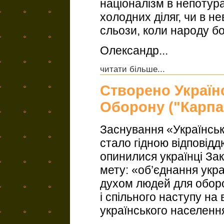
націоналізм в непотура
холодних діляг, чи в н
сльози, коли народу бо
Олександр...
читати більше...
Створено Україн
Оборону ("Карпа
Заснування «Українсь
стало гідною відповідд
опинилися українці За
мету: «об’єднання укр
духом людей для обор
і спільного наступу на 
українського населенн