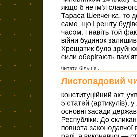
якщо б не ім’я славног
Тараса Шевченка, то д
саме, що і решту будів
часом. І навіть той фак
війни будинок залиши
Хрещатик було зруйнов
сили оберігають пам’ять
читати більше...
Листопадовий ч
конституційний акт, ух
5 статей (артикулів), 
основні засади держав
Республіки. До скликан
повнота законодавчої 
раді, а виконавчої — 