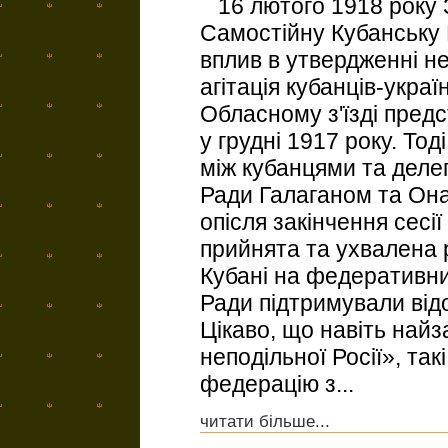
16 лютого 1918 року 
Самостійну Кубанську 
вплив в утвердженні не
агітація кубанців-украї
Обласному з'їзді пред
у грудні 1917 року. То
між кубанцями та деле
Ради Галаганом та Она
опісля закінчення сесі
прийнята та ухвалена 
Кубані на федеративни
Ради підтримували відо
Цікаво, що навіть найз
неподільної Росії», так
федерацію з...
читати більше...