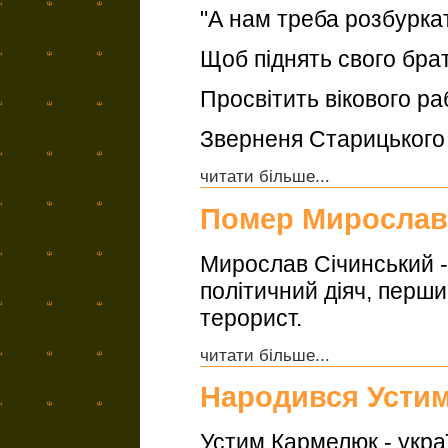
"А нам треба розбурка
Щоб піднять свого брат
Просвітить вікового ра
Зверненя Старицького
читати більше...
Помер Мирослав
Мирослав Січинський -
політичний діяч, перш
терорист.
читати більше...
Народився Усти
Устим Кармелюк - укра