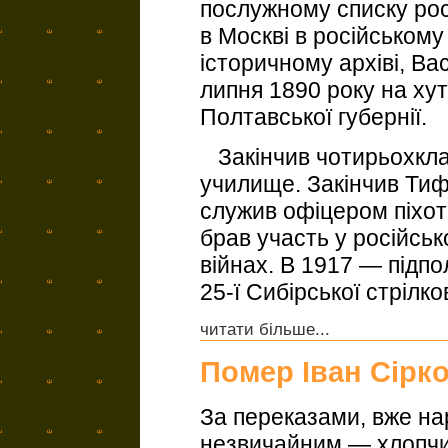
послужному списку росі
в Москві в російськом
історичному архіві, В
липня 1890 року на ху
Полтавської губернії.
Закінчив чотирьохкла
училище. Закінчив Тиф
служив офіцером піхотн
брав участь у російськ
війнах. В 1917 — підп
25-ї Сибірської стрілков
читати більше...
Помер Іван Сірк
За переказами, вже на
незвичайним — хлопчи