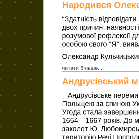
Народився Олек
“Здатність відповідати
двох причин: наявност
розумової рефлексії дл
особою свого “Я”, вия
Олександр Кульчицьки
читати більше...
Андрусівський м
Андрусівське перемир’
Польщею за спиною Укр
Угода стала завершенн
1654—1667 років. До м
заколот Ю. Любомирсь
територію Речі Посполи