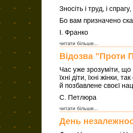
Зносiть i труд, i спрагу,
Бо вам призначено ска
І. Франко
читати більше...
Відозва "Проти 
Час уже зрозуміти, щ
їхні діти, їхні жінки, 
й позбавлене своєї нац
С. Петлюра
читати більше...
День незалежнос