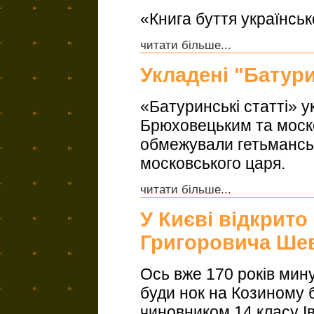
«Книга буття українсь
читати більше...
Укладені "Батури
«Батуринські статті» у
Брюховецьким та моск
обмежували гетьманськ
московського царя.
читати більше...
У Києві відкрито
Григоровича Ше
Ось вже 170 років мину
буди нок на Козиному 
чиновником 14 класу І