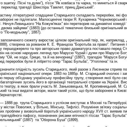
го зшитку. Пісні та думи”), п'єси “Як ковбаса та чарка, то минеться й сварк
 переклад трагедії Шекспіра “Гамлет, принц Данський”.
стину літературної спадщини Старицького складають переробки, які ф
забороні не підлягали. Малосценічні твори Я. Кухаренка “Чорноморський 
 І. Нечуя-Левицького “На Кожум'яках” він перетворив на динамічні комедії
За двома зайцями” (1883) (до останньої тематично близький оригінальний 
го “По-модньому”, 1887).
запозиченого сюжету виростає цілком оригінальний твір, як, наприклад,
888), створена за романом К. Е. Францоза “Боротьба за право”. Питання 
 у першоджерело та про авторське право драматурга поставало перед Ст
 він на основі народних легенд про Марусю Чурай і думи про Марусю Бо
му “Ой, не ходи, Грицю, та й на вечорниці” (1887), трагедію “Маруся Бог
ред переробок були й лібретто опер “Тарас Бульба”, “Утоплена” та ін.
значити плідність зусиль Старицького, який разом з Лисенком сприяв 
країнської національної опери. 1883 по 1885р. М. Старицький очолює і з
о першу об'єднану українську професійну трупу, створення якої було св
багаторічних зусиль його в організації театральної справи на Україні. Ви
го театру, в яких брали участь М. Заньковецька, М. Кропивницький, М. С
кий та інші видатні актори, мали такий успіх, що були заборонені в Києв
бернаторстві.
888 рр. трупа Старицького з успіхом виступає в Москві та Петербурзі,
у містах Поволжя, у Вільно, Мінську, Тифлісі. Розуміння зв'язку соціальн
их проблем у визвольній боротьбі українського народу XVII ст. виявив п
трагедійного пафосу, позначених рисами епічності п'єсах “Тарас Бульба” 
ельницький” (1887) та “Оборона Буші” (1899).