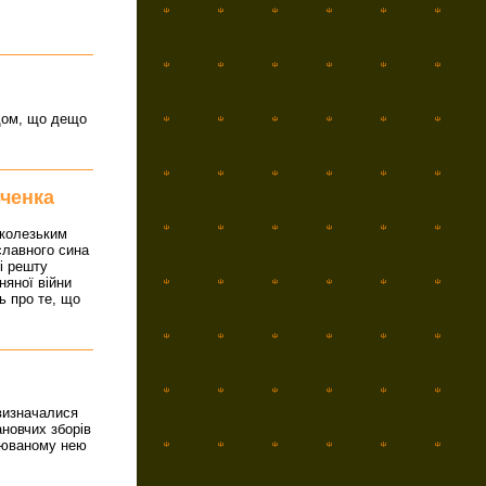
ядом, що дещо
вченка
 колезьким
славного сина
і решту
няної війни
ь про те, що
 визначалися
ановчих зборів
орюваному нею