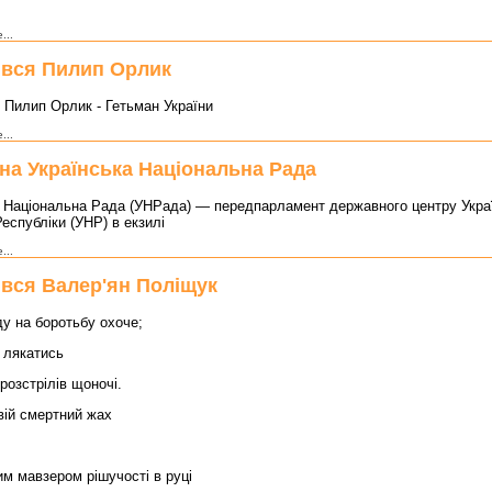
...
вся Пилип Орлик
 Пилип Орлик - Гетьман України
...
на Українська Національна Рада
а Національна Рада (УНРада) — передпарламент державного центру Укра
еспубліки (УНР) в екзилі
...
вся Валер'ян Поліщук
ду на боротьбу охоче;
 лякатись
 розстрілів щоночі.
вій смертний жах
им мавзером рішучості в руці