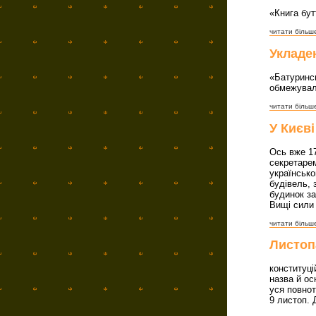
«Книга бут
читати більше
Укладен
«Батуринсь
обмежували
читати більше
У Києв
Ось вже 17
секретарем
українсько
будівель, 
будинок з
Вищі сили 
читати більше
Листоп
конституці
назва й ос
уся повнот
9 листоп. 