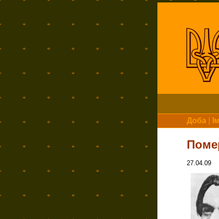
Доба
|
І
Поме
27.04.09