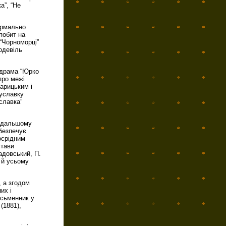
а”, “Не
ормально
побит на
 “Чорноморці”
водевіль
 драма “Юрко
про межі
арицьким і
гуславку
уславка”
подальшому
абезпечує
оєрідним
стави
адовський, П.
і й усьому
 а згодом
их і
исьменник у
(1881),