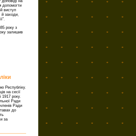
 доповіді на
ям допомогти
ей виступ
 й заходи,
ї”.
85 року з
року залишив
ліки
ю Республіку.
ів на сесії
 1917 року.
альної Ради
 членів Ради
ставах до
ть
и за