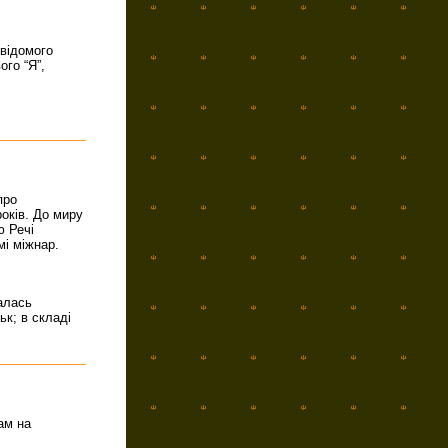
свідомого
ого “Я”,
про
оків. До миру
ю Речі
мі міжнар.
алась
ьк; в складі
ам на