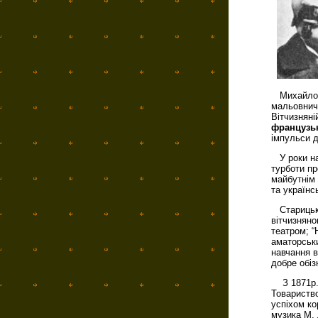
Михайло П
мальовничо
Вітчизняні
французьк
імпульси д
У роки нав
турботи пр
майбутнім 
та українс
Старицький
вітчизняно
театром; “
аматорськи
навчання в
добре обіз
З 1871р. 
Товариство
успіхом ко
музика М. 