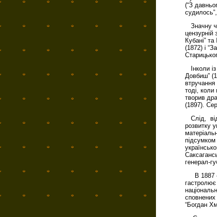
(“З давньо
судилось”,
Значну ча
цензурній 
Кубані” та
(1872) і “
Старицько
Інколи із 
Довбиш” (1
втручання
тоді, коли
творив дра
(1897). Се
Слід, від
розвитку у
матеріальн
підсумком 
українсько
Саксагансь
генерал-гу
В 1887 — 1
гастролює 
національн
сповнених 
“Богдан Хм