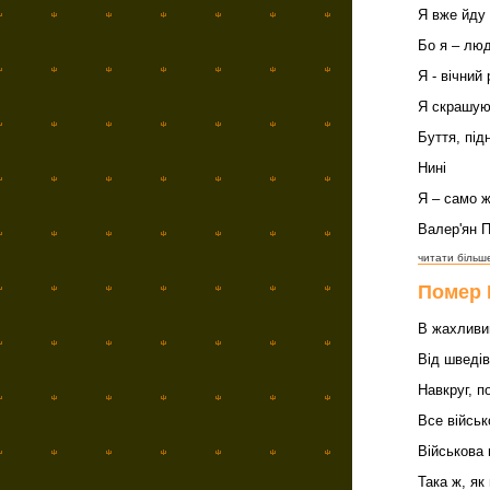
Я вже йду 
Бо я – люд
Я - вічний 
Я скрашую
Буття, під
Нині
Я – само 
Валер'ян 
читати більше
Помер 
В жахливи
Від шведів
Навкруг, п
Все військ
Військова 
Така ж, як 