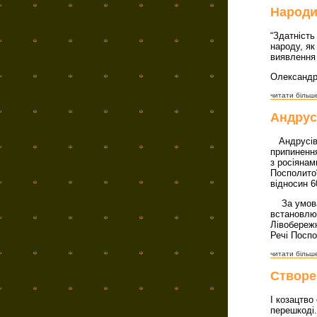
Народи
“Здатність
народу, як
виявлення
Олександр
читати більше
Андрус
Андрусівс
припинення
з росіянам
Посполитої
відносин 6
За умовам
встановлю
Лівобережн
Речі Поспо
читати більше
Створе
І козацтво
перешкоді.