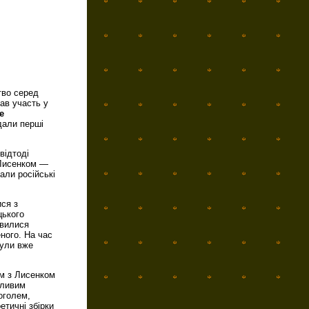
тво серед
ав участь у
е
дали перші
відтоді
 Лисенком —
али російські
ся з
цького
авилися
еного. На час
були вже
м з Лисенком
бливим
оголем,
етичні збірки