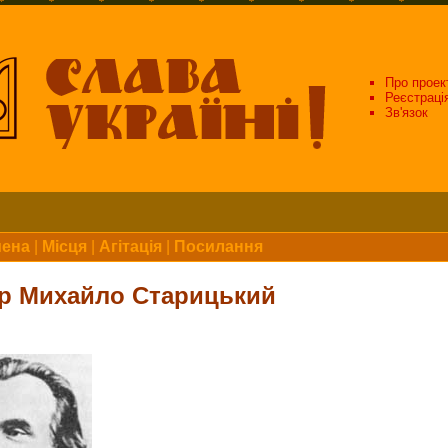
Про проек
Реєстраці
Зв'язок
мена
|
Місця
|
Агітація
|
Посилання
р Михайло Старицький