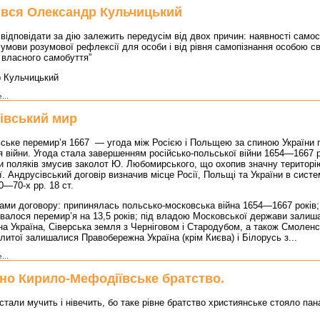
вся Олександр Кульчицький
 відповідати за дію залежить передусім від двох причин: наявності само
 умови розумової рефлексії для особи і від рівня самопізнання особою св
 власного самобуття”
 Кульчицький
...
івський мир
ьке перемир’я 1667 — угода між Росією і Польщею за спиною України 
 війни. Угода стала завершенням російсько-польської війни 1654—1667 р
и поляків змусив заколот Ю. Любомирського, що охопив значну територі
. Андрусівський договір визначив місце Росії, Польщі та України в систе
0—70-х рр. 18 ст.
и договору: припинялась польсько-московська війна 1654—1667 років;
валося перемир’я на 13,5 років; під владою Московської держави залиш
а Україна, Сіверська земля з Черніговом і Стародубом, а також Смоленс
литої залишалися Правобережна Україна (крім Києва) і Білорусь з...
...
но Кирило-Мефодіївське братство.
 стали мучить і нівечить, бо таке рівне братство християнське стояло пан