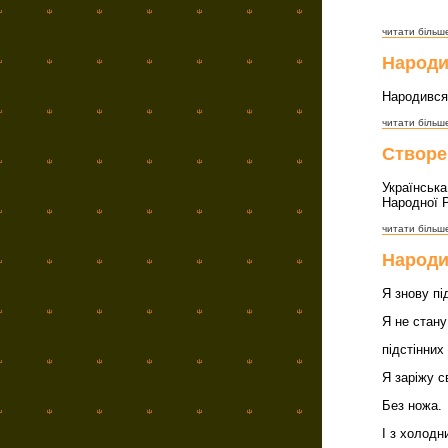
читати більше
Народи
Народився
читати більше
Створе
Українськ
Народної Р
читати більше
Народи
Я знову пі
Я не стану
підстінних
Я заріжу с
Без ножа.
І з холодн