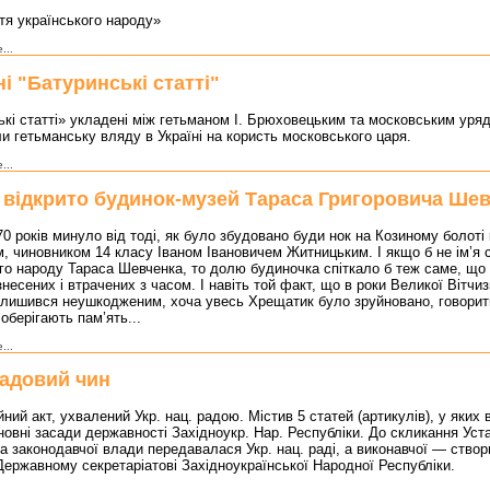
тя українського народу»
...
і "Батуринські статті"
кі статті» укладені між гетьманом І. Брюховецьким та московським ур
 гетьманську вляду в Україні на користь московського царя.
...
і відкрито будинок-музей Тараса Григоровича Ше
0 років минуло від тоді, як було збудовано буди нок на Козиному болоті
, чиновником 14 класу Іваном Івановичем Житницьким. І якщо б не ім’я 
го народу Тараса Шевченка, то долю будиночка спіткало б теж саме, що 
знесених і втрачених з часом. І навіть той факт, що в роки Великої Вітчиз
алишився неушкодженим, хоча увесь Хрещатик було зруйновано, говорит
оберігають пам’ять...
...
адовий чин
йний акт, ухвалений Укр. нац. радою. Містив 5 статей (артикулів), у яких
новні засади державності Західноукр. Нар. Республіки. До скликання Уст
а законодавчої влади передавалася Укр. нац. раді, а виконавчої — ств
Державному секретаріатові Західноукраїнської Народної Республіки.