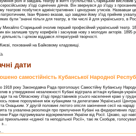
іння ролі й завдань театру в житті суспільства Старицький висловив у
еросійському з'їзді сценічних діячів. Він звернувся до з'їзду з проханн
му театрові позбутися адміністративних і цензурних утисків. Назвавши ц
 патріотичним, Іван Франко вказав, що завдяки йому з'їзд прийняв ухвалу
яких були “значні пільги для театру, в тім числі й для українського, в Росі
 Михайло Старицький очолив перший професійний український театр. 18
ин він залишив трупу корифеїв і заснував нову з молодих акторів. 1895 
 діяльність і цілком віддався літературній творчості.
иєві, похований на Байковому кладовищі.
сь
чні дати
ошено самостійність Кубанської Народної Респуб
 1918 року Законодавча Рада проголошує Самостійну Кубанську Народн
лив в утвердженні незалежності Кубані відіграла агітація кубанців-українц
ади та на Обласному з'їзді представників усього населення краю у грудні
лось повне порозуміння між кубанцями та делегатами Української Центр
та Онацьким. У другій половині лютого опісля закінчення сесії на нараді
ята та ухвалена резолюція про прилучення Кубані на федеративних під
лени Ради підтримували відокремлення України від Росії. Цікаво, що наві
ші прихильники «єдиної та неподільної Росії», такі як Скобцов, голосувал
з...
...