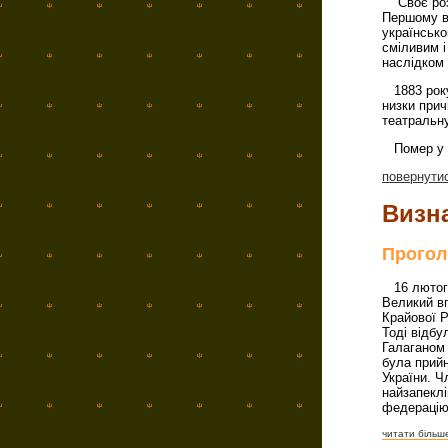
Своє розум
Першому вс
українсько
сміливим і
наслідком 
1883 року
низки прич
театральну
Помер у К
повернути
Визна
Прогол
16 лютого
Великий вп
Крайової Р
Тоді відбу
Галаганом 
була прийн
України. Ч
найзапеклі
федерацію 
читати більше