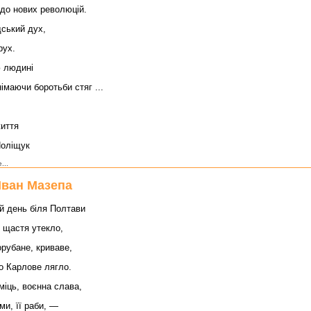
до нових революцій.
ський дух,
рух.
 людині
німаючи боротьби стяг ...
життя
Поліщук
...
Іван Мазепа
й день біля Полтави
 щастя утекло,
орубане, криваве,
о Карлове лягло.
міць, воєнна слава,
ми, її раби, —