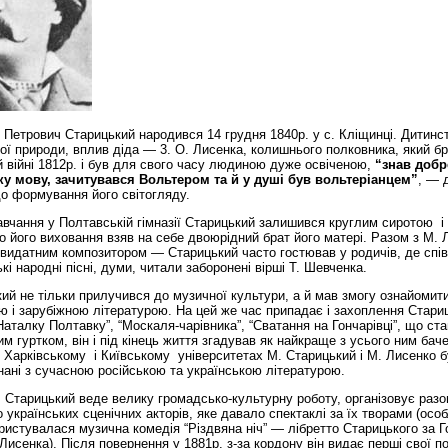
етрович Старицький народився 14 грудня 1840р. у с. Кліщинці. Дитинс
ї природи, вплив діда — 3. О. Лисенка, колишнього полковника, який бр
й війні 1812р. і був для свого часу людиною дуже освіченою,
“знав добр
у мову, зачитувався Вольтером та й у душі був вольтеріанцем”
, — 
о формування його світогляду.
чання у Полтавській гімназії Старицький залишився круглим сиротою і 
о його виховання взяв на себе двоюрідний брат його матері. Разом з М.
видатним композитором — Старицький часто гостював у родичів, де спів
ькі народні пісні, думи, читали заборонені вірші Т. Шевченка.
 не тільки прилучився до музичної культури, а й мав змогу ознайомити
ю і зарубіжною літературою. На цей же час припадає і захоплення Стари
Наталку Полтавку”, “Москаля-чарівника”, “Сватання на Гончарівці”, що ст
м гуртком, він і під кінець життя згадував як найкраще з усього ним бач
 Харківському і Київському університетах М. Старицький і М. Лисенко 
нані з сучасною російською та українською літературою.
Старицький веде велику громадсько-культурну роботу, організовує разо
 українських сценічних акторів, яке давало спектаклі за їх творами (осо
ристувалася музична комедія “Різдвяна ніч” — лібретто Старицького за Г
Лисенка). Після повернення у 1881р. з-за кордону він видає перші свої по