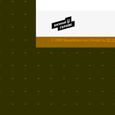
© 2008 SlavaUkraini.org | Design by
2D St