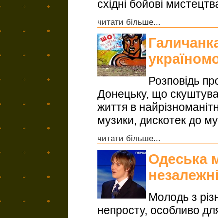
східні бойові мистецтв
читати більше...
Галичанк
україном
Розповідь про
Донецьку, що скуштув
життя в найрізноманітн
музики, дискотек до му
читати більше...
Одеська м
незалежн
Молодь з різн
непросту, особливо для