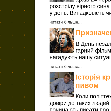
розстрілу вірного сина
у день. Випадковість ч
читати більше...
Призначе
В День незал
гарний фільм
нагадують нашу ситуац
читати більше...
Історія к
пивом
Коли політте
довіри до таких людей
починають писати про і