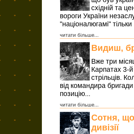
східній та це
вороги України незас
"націоналюгамі" тільки 
читати більше...
Видиш, бр
Вже три місяц
Карпатах 3-й
стрільців. Ко
від командира бригади
позицію...
читати більше...
Сотня, що
дивізії