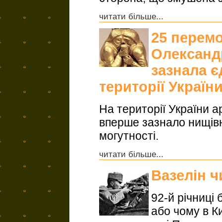
читати більше...
25 перемо
Олександ
зазнала є
території Україн
На території України а
вперше зазнало нищівно
могутності.
читати більше...
Вазелін ч
92-й річниці
або чому в К