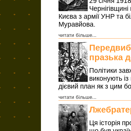
29 січня 1918
Чернігівщині
Києва з армії УНР та 
Муравйова.
читати більше...
Передвибо
празька 
Політики завж
виконують із 
дієвий план як з цим б
читати більше...
Лжебрате
Ця історія пр
що був украї