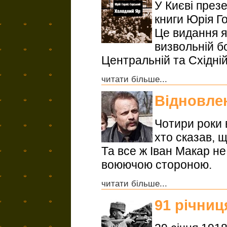
У Києві през
книги Юрія Г
Це видання я
визвольній б
Центральній та Східній
читати більше...
Відновле
Чотири роки 
хто сказав, 
Та все ж Іван Макар не
воюючою стороною.
читати більше...
91 річниц