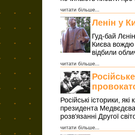
читати більше...
Ленін у К
Гуд-бай Лєнін
Києва вождю 
відбили облич
читати більше...
Російськ
провокато
Російські історики, як
президента Медвєдєва 
розв'язанні Другої сві
читати більше...