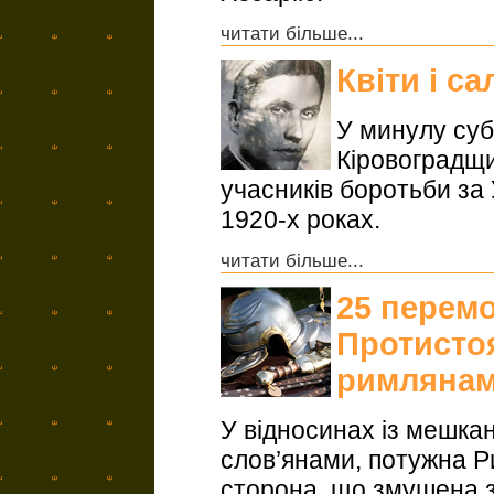
читати більше...
Квіти і с
У минулу суб
Кіровоградщи
учасників боротьби за 
1920-х роках.
читати більше...
25 перемо
Протистоя
римляна
У відносинах із мешка
слов’янами, потужна Р
сторона, що змушена 