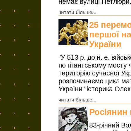
немає вулиці Петлюри
читати більше...
25 перемо
першої на
України
"У 513 р. до н. е. вій
по гігантському мосту
територію сучасної Укр
розпочинаємо цикл мат
України" історика Оле
читати більше...
Росіянин
83-річний В