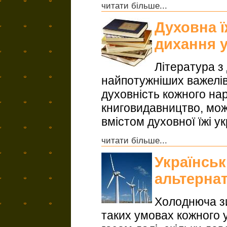
читати більше...
Духовна 
дихання у
Література з
найпотужніших важелів 
духовність кожного на
книговидавництво, мож
вмістом духовної їжі ук
читати більше...
Українські
альтернат
Холоднюча зи
таких умовах кожного у