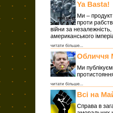
Ya Basta!
Ми – продукт
проти рабства
війни за незалежність,
американського імперіа
читати більше...
Обличчя 
Ми публікуєм
протистоянн
читати більше...
Всі на Ма
Справа в зага
аморальних 