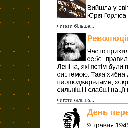
Вийшла у світ
Юрія Горліса
читати більше...
Революці
Часто прихи
себе "правил
Леніна, які потім були
системою. Така хибна 
першоджерелами, зокр
сильніші і слабші нації 
читати більше...
День пер
9 травня 1945