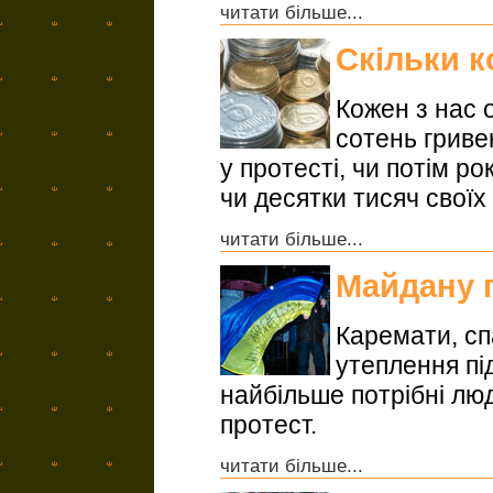
читати більше...
Скільки к
Кожен з нас 
сотень гриве
у протесті, чи потім р
чи десятки тисяч свої
читати більше...
Майдану п
Каремати, сп
утеплення під
найбільше потрібні люд
протест.
читати більше...