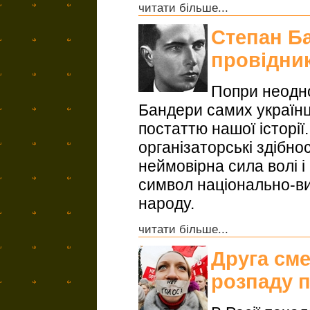
читати більше...
Степан Ба
провідни
Попри неодн
Бандери самих українц
постаттю нашої історії
організаторські здібнос
неймовірна сила волі і
символ національно-ви
народу.
читати більше...
Друга см
розпаду 