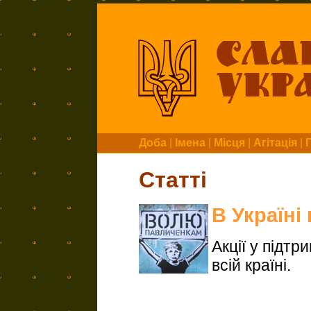
Доба
|
Імена
|
Місця
|
Агітація
|
Статті
В Україні
Акції у підтр
всій країні.