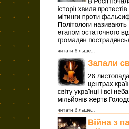
В Росії почал
історії хвиля протестів
мітинги проти фальсиф
Політологи називають 
етапом остаточного від
громадян пострадянськ
читати більше...
Запали св
26 листопада
центрах країн
світу українці і всі н
мільйонів жертв Голод
читати більше...
Війна з п