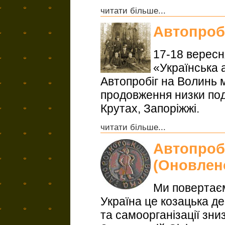
читати більше...
Автопроб
17-18 вересн
«Українська 
Автопробіг на Волинь 
продовження низки под
Крутах, Запоріжжі.
читати більше...
Автопробі
(Оновлено
Ми повертаєм
Україна це козацька д
та самоорганізації зниз