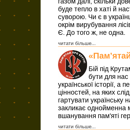
газом далі, скільки дов
буде тепло в хаті й на
суворою. Чи є в україн
окрім вирубування лісі
Є. До того ж, не одна.
читати більше...
«Пам’ятай
Бій під Крут
бути для нас
української історії, а 
цінностей, на яких слі
гартувати українську н
закликає однойменна м
вшанування пам'яті гер
читати більше...