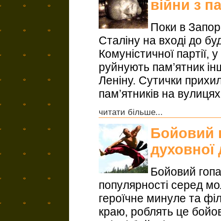
війни з п
Поки в Запор
Сталіну на вході до бу
Комуністичної партії, 
руйнують пам’ятник ін
Леніну. Сутички прихил
пам’ятників на вулицях 
читати більше...
Бойовий г
духовної 
Бойовий гопа
популярності серед мол
героїчне минуле та ф
краю, роблять це бойо