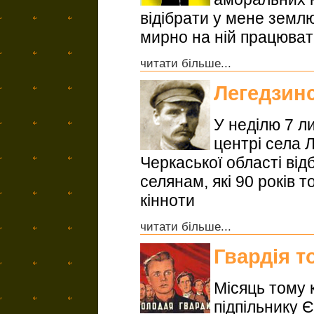
відібрати у мене землю 
мирно на ній працюват
читати більше...
Легедзин
У неділю 7 л
центрі села 
Черкаської області від
селянам, які 90 років 
кінноти
читати більше...
Гвардія т
Місяць тому
підпільнику 