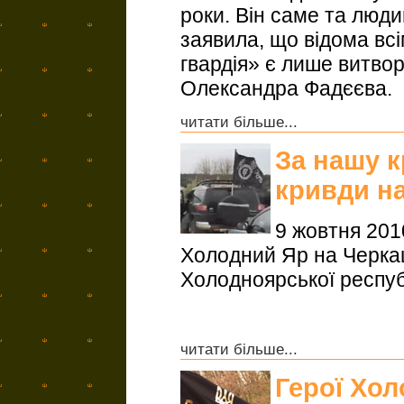
роки. Він саме та люди
заявила, що відома всі
гвардія» є лише витво
Олександра Фадєєва.
читати більше...
За нашу к
кривди н
9 жовтня 2010
Холодний Яр на Черкащ
Холодноярської респуб
читати більше...
Герої Хо