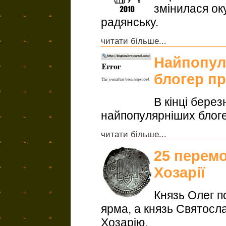
змінилася ок
радянську.
читати більше...
Найпопул
блогер п
В кінці бере
найпопулярніших блогер
читати більше...
25 перемо
Хозарії
Князь Олег п
ярма, а князь Святос
Хозарію.