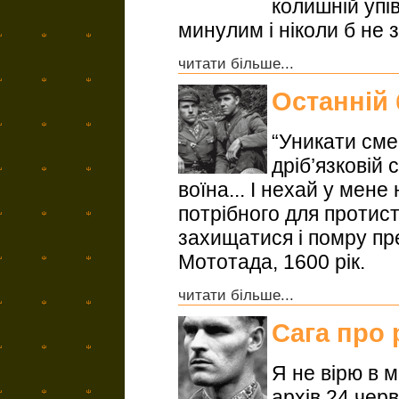
колишній упі
минулим і ніколи б не з
читати більше...
Останній
“Уникати смер
дріб’язковій 
воїна... І нехай у мене
потрібного для протис
захищатися і помру пр
Мототада, 1600 рік.
читати більше...
Сага про 
Я не вірю в 
архів 24 черв