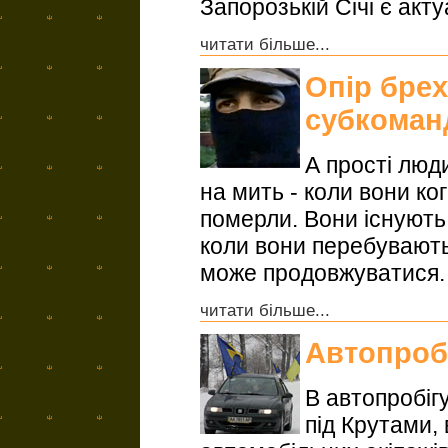
Запорозькій Січі є акту
читати більше...
Опір брех
субкоман
А прості люди
на мить - коли вони ко
померли. Вони існують 
коли вони перебувають 
може продовжуватися.
читати більше...
Автопробі
В автопробіг
під Крутами,